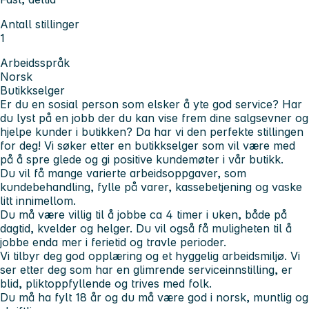
Antall stillinger
1
Arbeidsspråk
Norsk
Butikkselger
Er du en sosial person som elsker å yte god service? Har
du lyst på en jobb der du kan vise frem dine salgsevner og
hjelpe kunder i butikken? Da har vi den perfekte stillingen
for deg! Vi søker etter en butikkselger som vil være med
på å spre glede og gi positive kundemøter i vår butikk.
Du vil få mange varierte arbeidsoppgaver, som
kundebehandling, fylle på varer, kassebetjening og vaske
litt innimellom.
Du må være villig til å jobbe ca 4 timer i uken, både på
dagtid, kvelder og helger. Du vil også få muligheten til å
jobbe enda mer i ferietid og travle perioder.
Vi tilbyr deg god opplæring og et hyggelig arbeidsmiljø. Vi
ser etter deg som har en glimrende serviceinnstilling, er
blid, pliktoppfyllende og trives med folk.
Du må ha fylt 18 år og du må være god i norsk, muntlig og