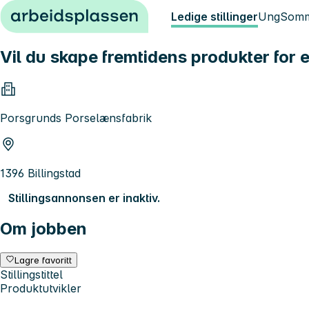
Hopp til innhold
Ledige stillinger
Ung
Somm
Vil du skape fremtidens produkter for 
Porsgrunds Porselænsfabrik
1396 Billingstad
Stillingsannonsen er inaktiv.
Om jobben
Lagre favoritt
Stillingstittel
Produktutvikler