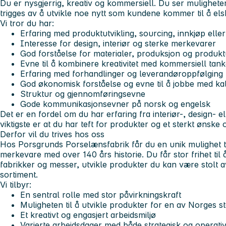
Du er nysgjerrig, kreativ og kommersiell. Du ser mulighete
trigges av å utvikle noe nytt som kundene kommer til å els
Vi tror du har:
Erfaring med produktutvikling, sourcing, innkjøp eller
Interesse for design, interiør og sterke merkevarer
God forståelse for materialer, produksjon og produkt
Evne til å kombinere kreativitet med kommersiell tan
Erfaring med forhandlinger og leverandøroppfølging
God økonomisk forståelse og evne til å jobbe med ka
Struktur og gjennomføringsevne
Gode kommunikasjonsevner på norsk og engelsk
Det er en fordel om du har erfaring fra interiør-, design- el
viktigste er at du har teft for produkter og et sterkt ønske
Derfor vil du trives hos oss
Hos Porsgrunds Porselænsfabrik får du en unik mulighet ti
merkevare med over 140 års historie. Du får stor frihet til
fabrikker og messer, utvikle produkter du kan være stolt av
sortiment.
Vi tilbyr:
En sentral rolle med stor påvirkningskraft
Muligheten til å utvikle produkter for en av Norges 
Et kreativt og engasjert arbeidsmiljø
Varierte arbeidsdager med både strategisk og operativ