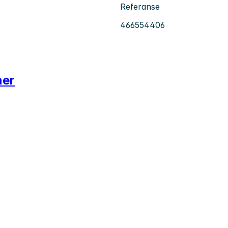
Referanse
466554406
ner