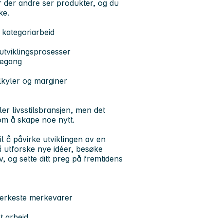
r der andre ser produkter, og du
ke.
 kategoriarbeid
utviklingsprosesser
kegang
lkyler og marginer
ler livsstilsbransjen, men det
 om å skape noe nytt.
l å påvirke utviklingen av en
 å utforske nye idéer, besøke
, og sette ditt preg på fremtidens
sterkeste merkevarer
t arbeid