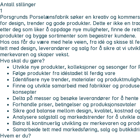
Antall stillinger
1
Porsgrunds Porselænsfabrik søker en kreativ og kommersi
for design, trender og gode produkter. Dette er ikke en trad
etter deg som liker å oppdage nye muligheter, finne de ret
produkter og bygge sortimenter som begeistrer kundene.
Hos oss får du være med hele veien, fra idé og skisse til fe
tett med design, leverandører og salg for å sikre at vi utvi
merkevaren og skaper vekst.
Hva skal du gjøre?
Utvikle nye produkter, kolleksjoner og sesonger for
Følge produkter fra idéstadiet til ferdig vare
Identifisere nye trender, materialer og produktmulighe
Finne og utvikle samarbeid med fabrikker og produse
konsepter
Delta på messer og besøke leverandører for å hente 
Forhandle priser, betingelser og produksjonsavtaler
Sikre god balanse mellom design, kvalitet, kostnad 
Analysere salgstall og markedstrender for å utvikle a
Bidra til kontinuerlig utvikling av merkevaren og pro
Samarbeide tett med markedsføring, salg og butikkdri
Hvem er du?