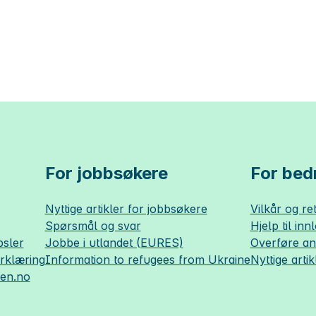
For jobbsøkere
For bedr
Nyttige artikler for jobbsøkere
Vilkår og ret
Spørsmål og svar
Hjelp til inn
sler
Jobbe i utlandet (EURES)
Overføre a
erklæring
Information to refugees from Ukraine
Nyttige artik
sen.no