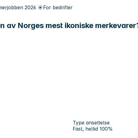
erjobben
2026
☀️
For bedrifter
en av Norges mest ikoniske merkevarer?
Type ansettelse
Fast, heltid 100%