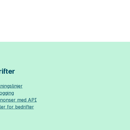
ifter
ningslinjer
logging
nnonser med API
ler for bedrifter