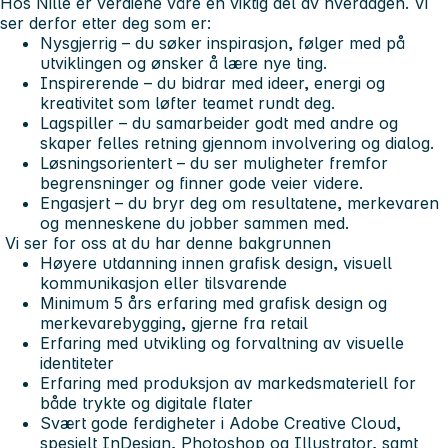
Hos Nille er verdiene våre en viktig del av hverdagen. Vi
ser derfor etter deg som er:
Nysgjerrig
– du søker inspirasjon, følger med på
utviklingen og ønsker å lære nye ting.
Inspirerende
– du bidrar med ideer, energi og
kreativitet som løfter teamet rundt deg.
Lagspiller
– du samarbeider godt med andre og
skaper felles retning gjennom involvering og dialog.
Løsningsorientert
– du ser muligheter fremfor
begrensninger og finner gode veier videre.
Engasjert
– du bryr deg om resultatene, merkevaren
og menneskene du jobber sammen med.
Vi ser for oss at du har denne bakgrunnen
Høyere utdanning innen grafisk design, visuell
kommunikasjon eller tilsvarende
Minimum 5 års erfaring med grafisk design og
merkevarebygging, gjerne fra retail
Erfaring med utvikling og forvaltning av visuelle
identiteter
Erfaring med produksjon av markedsmateriell for
både trykte og digitale flater
Svært gode ferdigheter i Adobe Creative Cloud,
spesielt InDesign, Photoshop og Illustrator, samt