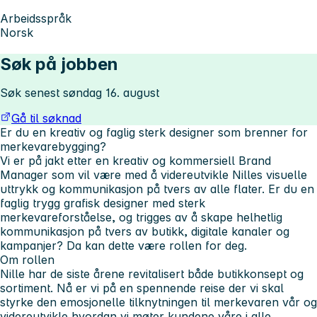
Arbeidsspråk
Norsk
Søk på jobben
Søk senest søndag 16. august
Gå til søknad
Er du en kreativ og faglig sterk designer som brenner for
merkevarebygging?
Vi er på jakt etter en
kreativ
og
kommersiell
Brand
Manager som vil være med å videreutvikle Nilles visuelle
uttrykk og kommunikasjon på tvers av alle flater. Er du en
faglig trygg grafisk designer med
sterk
merkevareforståelse
, og trigges av å skape
helhetlig
kommunikasjon
på tvers av butikk, digitale kanaler og
kampanjer? Da kan dette være rollen for deg.
Om rollen
Nille har de siste årene revitalisert både butikkonsept og
sortiment. Nå er vi på en
spennende
reise
der vi skal
styrke den emosjonelle tilknytningen til merkevaren vår og
videreutvikle hvordan vi møter kundene våre i alle