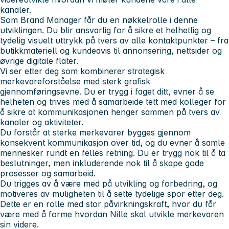
kanaler.
Som Brand Manager får du en
nøkkelrolle
i denne
utviklingen. Du blir ansvarlig for å sikre et helhetlig og
tydelig visuelt uttrykk på tvers av alle kontaktpunkter – fra
butikkmateriell og kundeavis til annonsering, nettsider og
øvrige digitale flater.
Vi ser etter deg som kombinerer
strategisk
merkevareforståelse
med
sterk grafisk
gjennomføringsevne
. Du er trygg i faget ditt, evner å se
helheten og trives med å samarbeide tett med kolleger for
å sikre at kommunikasjonen henger sammen på tvers av
kanaler og aktiviteter.
Du forstår at sterke merkevarer bygges gjennom
konsekvent kommunikasjon over tid, og du evner å samle
mennesker rundt en felles retning. Du er trygg nok til å ta
beslutninger, men inkluderende nok til å skape gode
prosesser og samarbeid.
Du trigges av å være med på utvikling og forbedring, og
motiveres av muligheten til å sette tydelige spor etter deg.
Dette er en rolle med stor påvirkningskraft, hvor du får
være med å forme hvordan Nille skal utvikle merkevaren
sin videre.