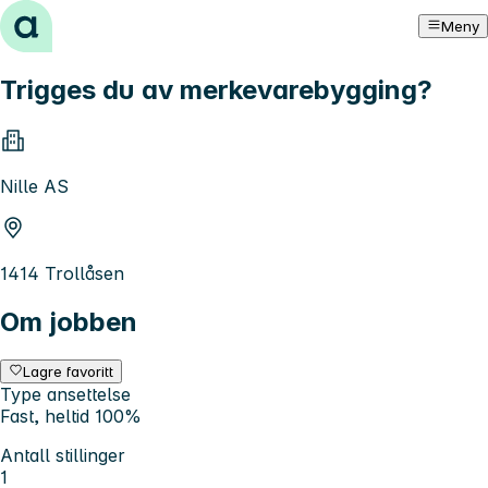
Hopp til innhold
Meny
Trigges du av merkevarebygging?
Nille AS
1414 Trollåsen
Om jobben
Lagre favoritt
Type ansettelse
Fast, heltid 100%
Antall stillinger
1