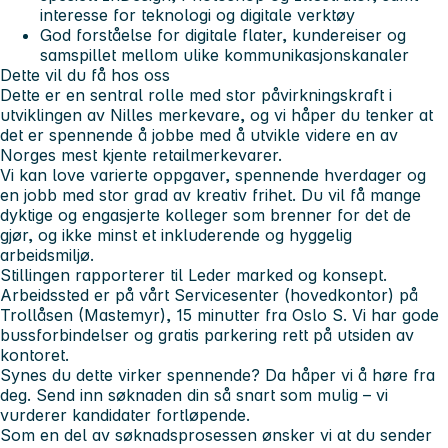
interesse for teknologi og digitale verktøy
God forståelse for digitale flater, kundereiser og
samspillet mellom ulike kommunikasjonskanaler
Dette vil du få hos oss
Dette er en
sentral rolle
med
stor påvirkningskraft
i
utviklingen av Nilles merkevare, og vi håper du tenker at
det er spennende å jobbe med å utvikle videre en av
Norges mest kjente retailmerkevarer.
Vi kan love
varierte oppgaver
,
spennende hverdager
og
en jobb med stor grad av kreativ frihet. Du vil få mange
dyktige og engasjerte kolleger
som brenner for det de
gjør, og ikke minst et
inkluderende og hyggelig
arbeidsmiljø
.
Stillingen rapporterer til Leder marked og konsept.
Arbeidssted er på vårt Servicesenter (hovedkontor) på
Trollåsen (Mastemyr), 15 minutter fra Oslo S. Vi har gode
bussforbindelser og gratis parkering rett på utsiden av
kontoret.
Synes du dette virker spennende?
Da håper vi å høre fra
deg. Send inn søknaden din så snart som mulig – vi
vurderer kandidater fortløpende.
Som en del av søknadsprosessen ønsker vi at du sender