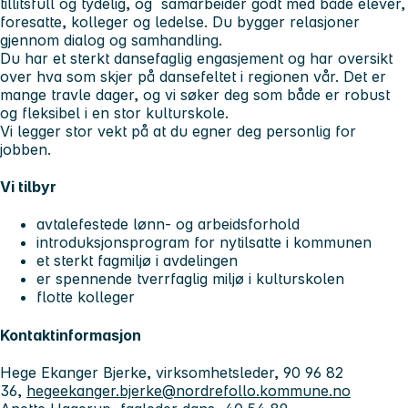
tillitsfull og tydelig, og samarbeider godt med både elever,
foresatte, kolleger og ledelse. Du bygger relasjoner
gjennom dialog og samhandling.
Du har et sterkt dansefaglig engasjement og har oversikt
over hva som skjer på dansefeltet i regionen vår. Det er
mange travle dager, og vi søker deg som både er robust
og fleksibel i en stor kulturskole.
Vi legger stor vekt på at du egner deg personlig for
jobben.
Vi tilbyr
avtalefestede lønn- og arbeidsforhold
introduksjonsprogram for nytilsatte i kommunen
et sterkt fagmiljø i avdelingen
er spennende tverrfaglig miljø i kulturskolen
flotte kolleger
Kontaktinformasjon
Hege Ekanger Bjerke, virksomhetsleder, 90 96 82
36,
hegeekanger.bjerke@nordrefollo.kommune.no