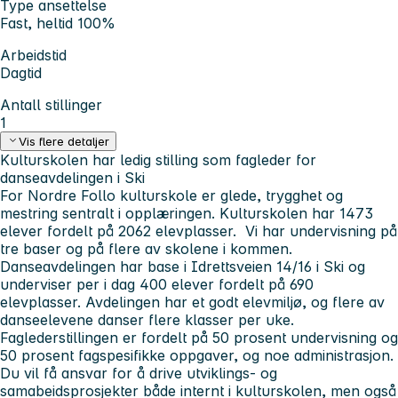
Type ansettelse
Fast, heltid 100%
Arbeidstid
Dagtid
Antall stillinger
1
Vis flere detaljer
Kulturskolen har ledig stilling som fagleder for
danseavdelingen i Ski
For Nordre Follo kulturskole er glede, trygghet og
mestring sentralt i opplæringen. Kulturskolen har 1473
elever fordelt på 2062 elevplasser. Vi har undervisning på
tre baser og på flere av skolene i kommen.
Danseavdelingen har base i Idrettsveien 14/16 i Ski og
underviser per i dag 400 elever fordelt på 690
elevplasser. Avdelingen har et godt elevmiljø, og flere av
danseelevene danser flere klasser per uke.
Faglederstillingen er fordelt på 50 prosent undervisning og
50 prosent fagspesifikke oppgaver, og noe administrasjon.
Du vil få ansvar for å drive utviklings- og
samabeidsprosjekter både internt i kulturskolen, men også