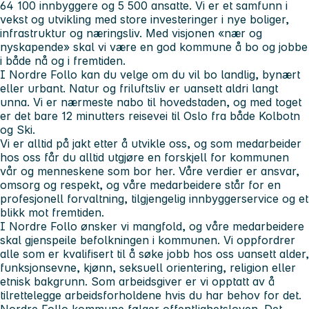
64 100 innbyggere og 5 500 ansatte. Vi er et samfunn i
vekst og utvikling med store investeringer i nye boliger,
infrastruktur og næringsliv. Med visjonen «nær og
nyskapende» skal vi være en god kommune å bo og jobbe
i både nå og i fremtiden.
I Nordre Follo kan du velge om du vil bo landlig, bynært
eller urbant. Natur og friluftsliv er uansett aldri langt
unna. Vi er nærmeste nabo til hovedstaden, og med toget
er det bare 12 minutters reisevei til Oslo fra både Kolbotn
og Ski.
Vi er alltid på jakt etter å utvikle oss, og som medarbeider
hos oss får du alltid utgjøre en forskjell for kommunen
vår og menneskene som bor her. Våre verdier er ansvar,
omsorg og respekt, og våre medarbeidere står for en
profesjonell forvaltning, tilgjengelig innbyggerservice og et
blikk mot fremtiden.
I Nordre Follo ønsker vi mangfold, og våre medarbeidere
skal gjenspeile befolkningen i kommunen. Vi oppfordrer
alle som er kvalifisert til å søke jobb hos oss uansett alder,
funksjonsevne, kjønn, seksuell orientering, religion eller
etnisk bakgrunn. Som arbeidsgiver er vi opptatt av å
tilrettelegge arbeidsforholdene hvis du har behov for det.
Nordre Follo kommune følger offentlighetsloven. Det