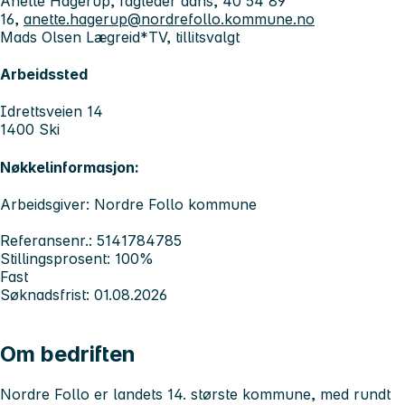
Anette Hagerup, fagleder dans, 40 54 89
16,
anette.hagerup@nordrefollo.kommune.no
Mads Olsen Lægreid*TV, tillitsvalgt
Arbeidssted
Idrettsveien 14
1400 Ski
Nøkkelinformasjon:
Arbeidsgiver: Nordre Follo kommune
Referansenr.: 5141784785
Stillingsprosent: 100%
Fast
Søknadsfrist: 01.08.2026
Om bedriften
Nordre Follo er landets 14. største kommune, med rundt