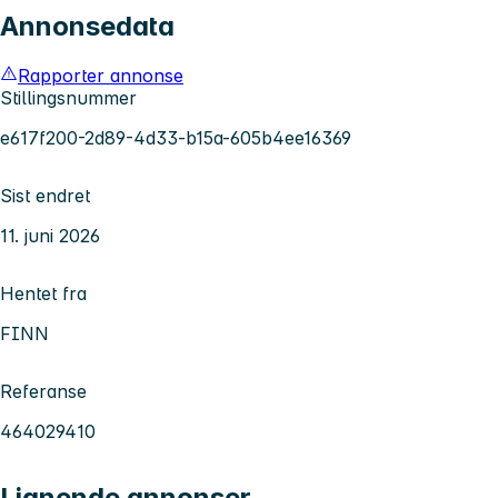
Annonsedata
Rapporter annonse
Stillingsnummer
e617f200-2d89-4d33-b15a-605b4ee16369
Sist endret
11. juni 2026
Hentet fra
FINN
Referanse
464029410
Lignende annonser