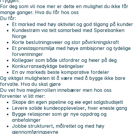
i ryggen.
For deg som vil noe mer er dette en mulighet du ikke får
mange ganger.
Hva du får hos oss
Du får:
Et marked med høy aktivitet og god tilgang på kunder
Kundestrøm via tett samarbeid med Sparebanken
Norge
Korte beslutningsveier og stor påvirkningskraft
Et prestasjonsmiljø med høye ambisjoner og tydelige
forventninger
Kollegaer som både utfordrer og heier på deg
Konkurransedyktige betingelser
En av markeds beste komparative fordeler
Og viktigst muligheten til å være med å bygge ikke bare
forvalte.
Hva du skal gjøre
Du vet hva meglerrollen innebærer men hos oss
forventer vi litt mer:
Skape din egen pipeline og eie eget salgsbudsjett
Levere solide kundeopplevelser, hver eneste gang
Bygge relasjoner som gir nye oppdrag og
anbefalinger
Jobbe strukturert, målrettet og med høy
gjennomføringsevne