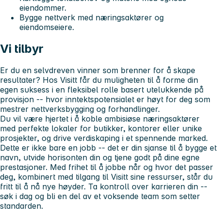
eiendommer.
Bygge nettverk med næringsaktører og
eiendomseiere.
Vi tilbyr
Er du en selvdreven vinner som brenner for å skape
resultater? Hos Visitt får du muligheten til å forme din
egen suksess i en fleksibel rolle basert utelukkende på
provisjon -- hvor inntektspotensialet er høyt for deg som
mestrer nettverksbygging og forhandlinger.
Du vil være hjertet i å koble ambisiøse næringsaktører
med perfekte lokaler for butikker, kontorer eller unike
prosjekter, og drive verdiskaping i et spennende marked.
Dette er ikke bare en jobb -- det er din sjanse til å bygge et
navn, utvide horisonten din og tjene godt på dine egne
prestasjoner. Med frihet til å jobbe når og hvor det passer
deg, kombinert med tilgang til Visitt sine ressurser, står du
fritt til å nå nye høyder. Ta kontroll over karrieren din --
søk i dag og bli en del av et voksende team som setter
standarden.