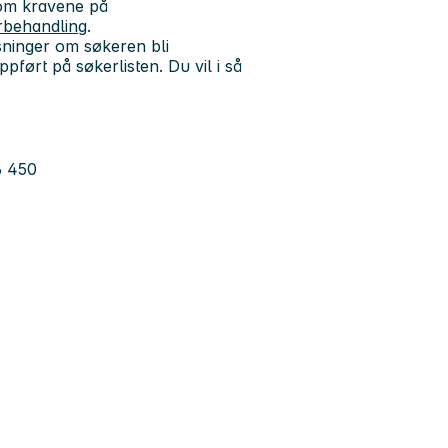
 om kravene på
erbehandling
.
sninger om søkeren bli
pført på søkerlisten. Du vil i så
6 450