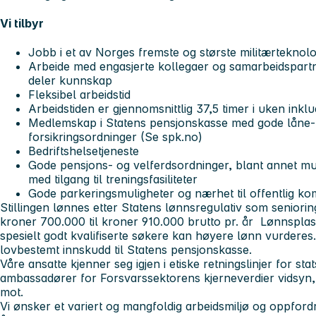
Vi tilbyr
Jobb i et av Norges fremste og største militærteknolo
Arbeide med engasjerte kollegaer og samarbeidspartn
deler kunnskap
Fleksibel arbeidstid
Arbeidstiden er gjennomsnittlig 37,5 timer i uken inkl
Medlemskap i Statens pensjonskasse med gode låne-
forsikringsordninger (Se spk.no)
Bedriftshelsetjeneste
Gode pensjons- og velferdsordninger, blant annet muli
med tilgang til treningsfasiliteter
Gode parkeringsmuligheter og nærhet til offentlig k
Stillingen lønnes etter Statens lønnsregulativ som senior
kroner 700.000 til kroner 910.000 brutto pr. år Lønnsplasse
spesielt godt kvalifiserte søkere kan høyere lønn vurderes
lovbestemt innskudd til Statens pensjonskasse.
Våre ansatte kjenner seg igjen i etiske retningslinjer for st
ambassadører for Forsvarssektorens kjerneverdier vidsyn,
mot.
Vi ønsker et variert og mangfoldig arbeidsmiljø og oppfordrer