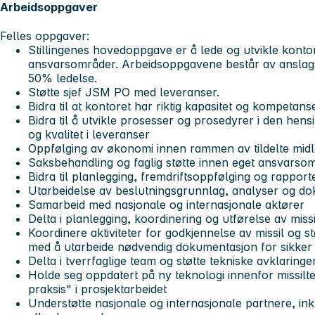
Arbeidsoppgaver
Felles oppgaver:
Stillingenes hovedoppgave er å lede og utvikle konto
ansvarsområder. Arbeidsoppgavene består av anslag
50% ledelse.
Støtte sjef JSM PO med leveranser.
Bidra til at kontoret har riktig kapasitet og kompetans
Bidra til å utvikle prosesser og prosedyrer i den hens
og kvalitet i leveranser
Oppfølging av økonomi innen rammen av tildelte mid
Saksbehandling og faglig støtte innen eget ansvarso
Bidra til planlegging, fremdriftsoppfølging og rapport
Utarbeidelse av beslutningsgrunnlag, analyser og d
Samarbeid med nasjonale og internasjonale aktører
Delta i planlegging, koordinering og utførelse av missi
Koordinere aktiviteter for godkjennelse av missil og st
med å utarbeide nødvendig dokumentasjon for sikker
Delta i tverrfaglige team og støtte tekniske avklaring
Holde seg oppdatert på ny teknologi innenfor missilt
praksis" i prosjektarbeidet
Understøtte nasjonale og internasjonale partnere, ink