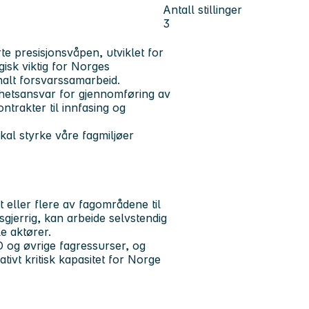
Antall stillinger
3
te presisjonsvåpen, utviklet for
isk viktig for Norges
jonalt forsvarssamarbeid.
hetsansvar for gjennomføring av
trakter til innfasing og
kal styrke våre fagmiljøer
t eller flere av fagområdene til
gjerrig, kan arbeide selvstendig
e aktører.
 og øvrige fagressurser, og
tivt kritisk kapasitet for Norge