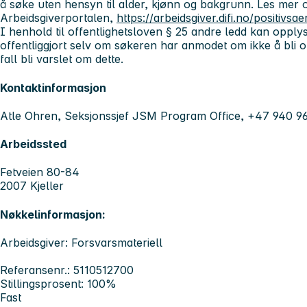
å søke uten hensyn til alder, kjønn og bakgrunn. Les mer
Arbeidsgiverportalen,
https://arbeidsgiver.difi.no/positivsa
I henhold til offentlighetsloven § 25 andre ledd kan opply
offentliggjort selv om søkeren har anmodet om ikke å bli op
fall bli varslet om dette.
Kontaktinformasjon
Atle Ohren, Seksjonssjef JSM Program Office, +47 940 9
Arbeidssted
Fetveien 80-84
2007 Kjeller
Nøkkelinformasjon:
Arbeidsgiver: Forsvarsmateriell
Referansenr.: 5110512700
Stillingsprosent: 100%
Fast