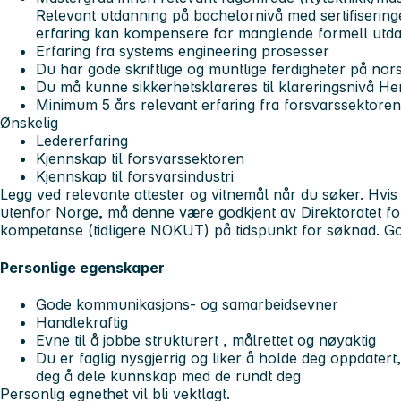
Relevant utdanning på bachelornivå med sertifiseringe
erfaring kan kompensere for manglende formell utd
Erfaring fra systems engineering prosesser
Du har gode skriftlige og muntlige ferdigheter på nor
Du må kunne sikkerhetsklareres til klareringsnivå H
Minimum 5 års relevant erfaring fra forsvarssektoren
Ønskelig
Ledererfaring
Kjennskap til forsvarssektoren
Kjennskap til forsvarsindustri
Legg ved relevante attester og vitnemål når du søker. Hvis
utenfor Norge, må denne være godkjent av Direktoratet f
kompetanse (tidligere NOKUT) på tidspunkt for søknad. 
Personlige egenskaper
Gode kommunikasjons- og samarbeidsevner
Handlekraftig
Evne til å jobbe strukturert , målrettet og nøyaktig
Du er faglig nysgjerrig og liker å holde deg oppdatert,
deg å dele kunnskap med de rundt deg
Personlig egnethet vil bli vektlagt.