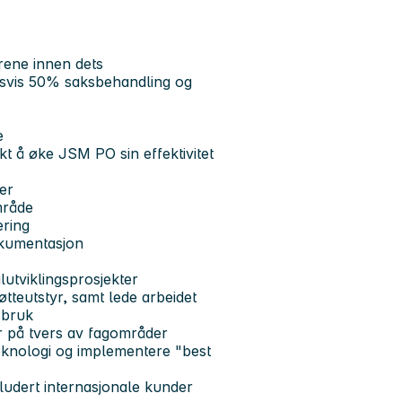
rene innen dets
svis 50% saksbehandling og
e
ikt å øke JSM PO sin effektivitet
ler
mråde
ering
okumentasjon
lutviklingsprosjekter
øtteutstyr, samt lede arbeidet
 bruk
er på tvers av fagområder
eknologi og implementere "best
ludert internasjonale kunder