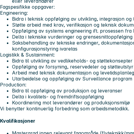
eller leverandører
Fagspesifikke oppgaver:
Engineering:
Bidra i teknisk oppfølging av utvikling, integrasjon og 
Støtte arbeid med krav, verifikasjon og teknisk doku
Oppfølging av systems engineering ift. prosessen fra kr
Delta i tekniske vurderinger og grensesnittoppfølging
Saksbehandling av tekniske endringer, dokumentasjon 
konfigurasjonstyring ivaretas
Logistikk & Sustainment:
Bidra til utvikling av vedlikeholds- og støttekonsepter
Oppfølging av forsyning, reservedeler og støtteutstyr
Arbeid med teknisk dokumentasjon og levetidsplanleg
Utarbeidelse og oppfølging av Surveillance program
Production:
Bidra til oppfølging av produksjon og leveranser
Delta i kvalitets- og fremdriftsoppfølging
Koordinering mot leverandører og produksjonsmiljø
Vi benytter kontinuerlig forbedring som arbeidsmetodikk.
Kvalifikasjoner
Mastergrad innen relevant fagområde (flyteknikk/mas