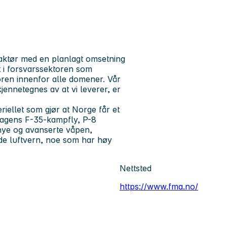
saktør med en planlagt omsetning
t i forsvarssektoren som
toren innenfor alle domener. Vår
kjennetegnes av at vi leverer, er
riellet som gjør at Norge får et
dagens F-35-kampfly, P-8
nye og avanserte våpen,
de luftvern, noe som har høy
Nettsted
https://www.fma.no/