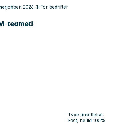
erjobben
2026
☀️
For bedrifter
JSM-teamet!
Type ansettelse
Fast, heltid 100%