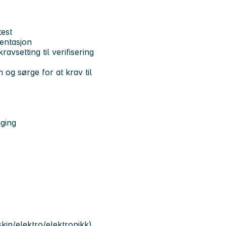
test
mentasjon
avsetting til verifisering
og sørge for at krav til
ging
kin/elektro/elektronikk).