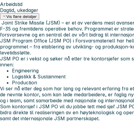
Arbeidstid
Dagtid, ukedager
Vis flere detaljer
Joint Strike Missile (JSM) – er et av verdens mest avanser
F-35 og fremtidens operative behov. Programmet er strateg
forsvarsevne og en sentral del av vårt bidrag til internas
JSM Program Office (JSM PO) i Forsvarsmateriell har hel
programmet – fra etablering av utvikling- og produksjon-kon
levetidsstøtte.
JSM PO er i vekst og søker nå etter tre kontorsjefer som s
innen:
Engineering
Logistikk & Sustainment
Production
Vi ser nå etter deg som har lang og relevant erfaring fra et
de nevnte kontor, som kan lede medarbeidere, er faglig nys
og i team, samt samarbeide med nasjonale og internasjonal
Som kontorsjef i JSM PO vil du jobbe tett med sjef JSM PO
bidra direkte til realiseringen av en høyteknologisk og opera
samt det internasjonale JSM partnerskapet.