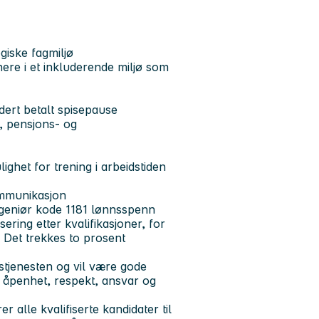
giske fagmiljø
ere i et inkluderende miljø som
udert betalt spisepause
, pensjons- og
ghet for trening i arbeidstiden
ommunikasjon
ingeniør kode 1181 lønnsspenn
ring etter kvalifikasjoner, for
. Det trekkes to prosent
atstjenesten og vil være gode
 åpenhet, respekt, ansvar og
 alle kvalifiserte kandidater til