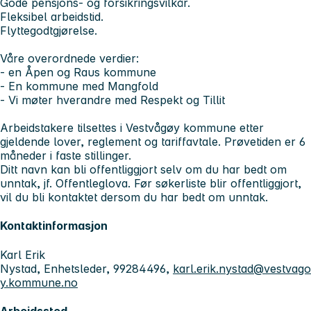
Gode pensjons- og forsikringsvilkår.
Fleksibel arbeidstid.
Flyttegodtgjørelse.
Våre overordnede verdier:
- en Åpen og Raus kommune
- En kommune med Mangfold
- Vi møter hverandre med Respekt og Tillit
Ar
beidstakere tilsettes i Vestvågøy kommune etter
gjeldende lover, reglement og tariffavtale. Prøvetiden er 6
måneder i faste stillinger.
Ditt navn kan bli offentliggjort selv om du har bedt om
unntak, jf. Offentleglova. Før søkerliste blir offentliggjort,
vil du bli kontaktet dersom du har bedt om unntak.
Kontaktinformasjon
Karl Erik
Nystad, Enhetsleder, 99284496,
karl.erik.nystad@vestvago
y.kommune.no
Arbeidssted