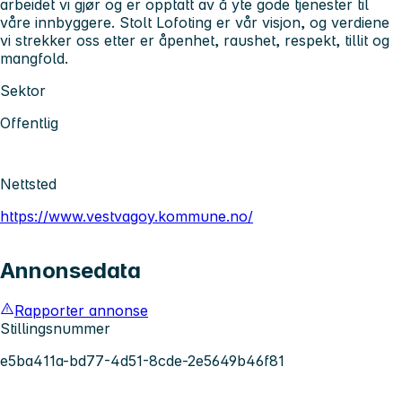
arbeidet vi gjør og er opptatt av å yte gode tjenester til
våre innbyggere. Stolt Lofoting er vår visjon, og verdiene
vi strekker oss etter er åpenhet, raushet, respekt, tillit og
mangfold.
Sektor
Offentlig
Nettsted
https://www.vestvagoy.kommune.no/
Annonsedata
Rapporter annonse
Stillingsnummer
e5ba411a-bd77-4d51-8cde-2e5649b46f81