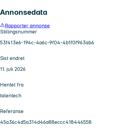
Annonsedata
Rapporter annonse
Stillingsnummer
53f413e6-194c-4a6c-9f04-4b1f0f963ab6
Sist endret
11. juli 2026
Hentet fra
talentech
Referanse
45a36c4d5a314d46a88eccc418446558