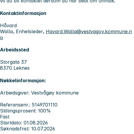
vil du bli kontaktet dersom du har bedt om unntak.
Kontaktinformasjon
Håvard
Walla, Enhetsleder,
Havard.Walla@vestvagoy.kommune.n
o
Arbeidssted
Storgata 37
8370 Leknes
Nøkkelinformasjon:
Arbeidsgiver: Vestvågøy kommune
Referansenr.: 5149701110
Stillingsprosent: 100%
Fast
Startdato: 01.08.2026
Søknadsfrist: 10.07.2026