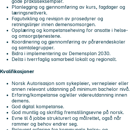
gode praksiseksempler.
Planlegging og gjennomføring av kurs, fagdager og
læringsnettverk.
Fagutvikling og revisjon av prosedyrer og
retningslinjer innen demensomsorgen.
Opplæring og kompetanseheving for ansatte i helse-
og omsorgstjenestene.
Koordinering og gjennomføring av pårørendeskoler
og samtalegrupper.
Bidra i implementering av Demensplan 2030.
Delta i tverrfaglig samarbeid lokalt og regionalt.
Kvalifikasjoner
Norsk Autorisasjon som sykepleier, vernepleier eller
annen relevant utdanning på minimum bachelor nivå.
Erfaring/kompetanse og/eller videreutdanning innen
demens.
God digital kompetanse.
God muntlig og skriftlig fremstillingsevne på norsk.
Evne til å jobbe strukturert og målrettet, også når
rammer og behov endrer seg.
Relevant erfaring fra kommunale helse- og