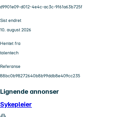
d9901e09-d012-4e4c-ac3c-9f61a63b725f
Sist endret
10. august 2026
Hentet fra
talentech
Referanse
88bc0b98272640b8b99ddb8e409cc235
Lignende annonser
Sykepleier