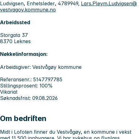
Ludvigsen, Enhetsleder, 4789949,
Lars.Pleym.Ludvigsen@
vestvagoy.kommune.no
Arbeidssted
Storgata 37
8370 Leknes
Nøkkelinformasjon:
Arbeidsgiver: Vestvågøy kommune
Referansenr.: 5147797785
Stillingsprosent: 100%
Vikariat
Søknadsfrist: 09.08.2026
Om bedriften
Midt i Lofoten finner du Vestvågøy, en kommune i vekst
med 11 500 innbyggere. Vi har sykehus og flyplass,