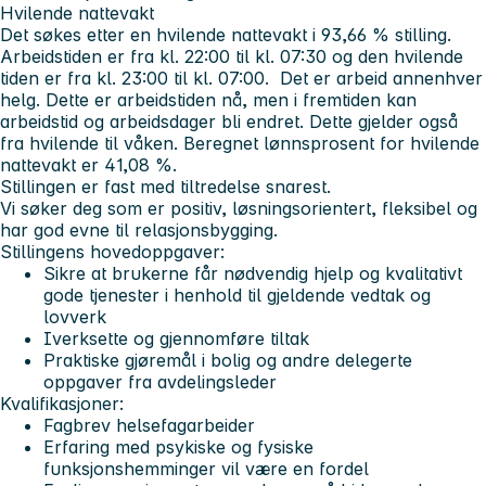
Hvilende nattevakt
Det søkes etter en hvilende nattevakt i 93,66 % stilling.
Arbeidstiden er fra kl. 22:00 til kl. 07:30 og den hvilende
tiden er fra kl. 23:00 til kl. 07:00. Det er arbeid annenhver
helg. Dette er arbeidstiden nå, men i fremtiden kan
arbeidstid og arbeidsdager bli endret. Dette gjelder også
fra hvilende til våken. Beregnet lønnsprosent for hvilende
nattevakt er 41,08 %.
Stillingen er fast med tiltredelse snarest.
Vi søker deg som er positiv, løsningsorientert, fleksibel og
har god evne til relasjonsbygging.
Stillingens hovedoppgaver:
Sikre at brukerne får nødvendig hjelp og kvalitativt
gode tjenester i henhold til gjeldende vedtak og
lovverk
Iverksette og gjennomføre tiltak
Praktiske gjøremål i bolig og andre delegerte
oppgaver fra avdelingsleder
Kvalifikasjoner:
Fagbrev helsefagarbeider
Erfaring med psykiske og fysiske
funksjonshemminger vil være en fordel