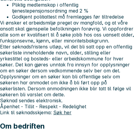
Pliktig medlemskap i offentlig
tjenestepensjonsordning med 2 %
Godkjent politiattest må fremlegges før tiltredelse
Vi ønsker et arbeidsmiljø preget av mangfold, og at våre
ansatt skal gjenspeile befolkningen forøvrig. Vi oppfordrer
alle som er kvalifisert til å søke jobb hos oss uansett alder,
funksjonsevne, kjønn, eller minoritetsbakgrunn.
Etter søknadsfristens utløp, vil det bli satt opp en offentlig
søkerliste inneholdende navn, alder, stilling eller
yrkestittel og bosteds- eller arbeidskommune for hver
søker. Det kan gjøres unntak fra innsyn for opplysninger
om en søker dersom vedkommende selv ber om det.
Opplysninger om en søker kan bli offentlige selv om
søkeren har anmodet om ikke å bli ført opp på
søkerlisten. Dersom anmodningen ikke blir tatt til følge vil
søkeren bli varslet om dette.
Søknad sendes elektronisk.
Åpenhet - Tillit - Respekt - Redelighet
Link til søknadsskjema:
Søk her
Om bedriften