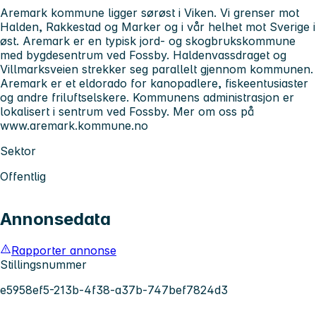
Aremark kommune ligger sørøst i Viken. Vi grenser mot
Halden, Rakkestad og Marker og i vår helhet mot Sverige i
øst. Aremark er en typisk jord- og skogbrukskommune
med bygdesentrum ved Fossby. Haldenvassdraget og
Villmarksveien strekker seg parallelt gjennom kommunen.
Aremark er et eldorado for kanopadlere, fiskeentusiaster
og andre friluftselskere. Kommunens administrasjon er
lokalisert i sentrum ved Fossby. Mer om oss på
www.aremark.kommune.no
Sektor
Offentlig
Annonsedata
Rapporter annonse
Stillingsnummer
e5958ef5-213b-4f38-a37b-747bef7824d3