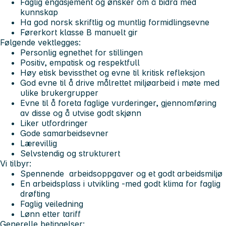
Faglig engasjement og ønsker om å bidra med
kunnskap
Ha god norsk skriftlig og muntlig formidlingsevne
Førerkort klasse B manuelt gir
Følgende vektlegges:
Personlig egnethet for stillingen
Positiv, empatisk og respektfull
Høy etisk bevissthet og evne til kritisk refleksjon
God evne til å drive målrettet miljøarbeid i møte med
ulike brukergrupper
Evne til å foreta faglige vurderinger, gjennomføring
av disse og å utvise godt skjønn
Liker utfordringer
Gode samarbeidsevner
Lærevillig
Selvstendig og strukturert
Vi tilbyr:
Spennende arbeidsoppgaver og et godt arbeidsmiljø
En arbeidsplass i utvikling -med godt klima for faglig
drøfting
Faglig veiledning
Lønn etter tariff
Generelle betingelser: