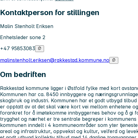
Kontaktperson for stillingen
Malin Stenholt Eriksen
Enhetsleder sone 2
+47 95853083
malinstenholt.eriksen@rakkestad.kommune.no
Om bedriften
Rakkestad kommune ligger i Østfold fylke med kort avstand 
Kommunen har ca. 8450 innbyggere og næringsgrunnlaget 
skogbruk og industri. Kommunen har et godt utbygd tilbud
er opptatt av at det skal være kort vei mellom enhetene og 
forankret for å imøtekomme innbyggernes behov og å gi fors
trygghet og nærhet er tre sentrale begreper i kommunens a
kommunen inndelt i 4 kommuneområder som yter tjeneste
areal og infrastruktur, oppvekst og kultur, velferd og leve
et godt utbygd kollektiv tilbud med 14 daglige togavganger t