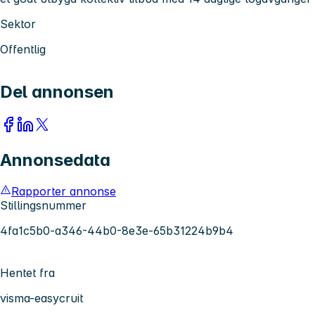
Sektor
Offentlig
Del annonsen
Annonsedata
Rapporter annonse
Stillingsnummer
4fa1c5b0-a346-44b0-8e3e-65b31224b9b4
Hentet fra
visma-easycruit