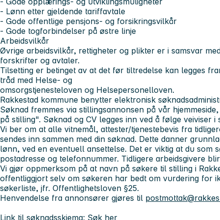
- Gode opplærings- og utviklingsmuligheter
- Lønn etter gjeldende tariffavtale
- Gode offentlige pensjons- og forsikringsvilkår
- Gode togforbindelser på østre linje
Arbeidsvilkår
Øvrige arbeidsvilkår, rettigheter og plikter er i samsvar med
forskrifter og avtaler.
Tilsetting er betinget av at det før tiltredelse kan legges fram
tråd med Helse- og
omsorgstjenesteloven og Helsepersonelloven.
Rakkestad kommune benytter elektronisk søknadsadminis
Søknad fremmes via stillingsannonsen på vår hjemmeside, 
på stilling". Søknad og CV legges inn ved å følge veiviser i
Vi ber om at alle vitnemål, attester/tjenestebevis fra tidlig
sendes inn sammen med din søknad. Dette danner grunnlage
lønn, ved en eventuell ansettelse. Det er viktig at du som sø
postadresse og telefonnummer. Tidligere arbeidsgivere blir
Vi gjør oppmerksom på at navn på søkere til stilling i Ra
offentliggjort selv om søkeren har bedt om vurdering for ik
søkerliste, jfr. Offentlighetsloven §25.
Henvendelse fra annonsører gjøres til
postmottak@rakke
Link til søknadsskjema:
Søk her