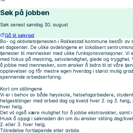
Søk på jobben
Søk senest søndag 30. august
Gå til søknad
Bo- og aktivitetstjenesten i Rakkestad kommune består av 
et dagsenter. De ulike avdelingene er lokalisert sentrums
tjenester til mennesker med ulike funksjonsvariasjoner. Vi 
med fokus på mestring, selvstendighet, glede og trygghet. V
å jobbe med mennesker, som ønsker å bidra til at våre tje
opplevelser og får mestre egen hverdag i størst mulig grad.
spennende arbeidserfaring.
Kort om stillingene
Vi er i behov av både høyskole, helsefagarbeidere, studente
helgestillinger med arbeid dag og kveld hver 2. og 3. helg,
hver helg.
Det vil også være mulighet for å jobbe ekstravakter, samt i 
Husk å oppgi i søknaden din om du ønsker stilling dag/kve
2. eller 3. hver helg.
Tiltredelse fortløpende etter avtale.