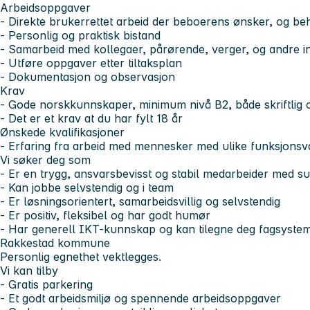
Arbeidsoppgaver
- Direkte brukerrettet arbeid der beboerens ønsker, og beh
- Personlig og praktisk bistand
- Samarbeid med kollegaer, pårørende, verger, og andre i
- Utføre oppgaver etter tiltaksplan
- Dokumentasjon og observasjon
Krav
- Gode norskkunnskaper, minimum nivå B2, både skriftlig 
- Det er et krav at du har fylt 18 år
Ønskede kvalifikasjoner
- Erfaring fra arbeid med mennesker med ulike funksjonsv
Vi søker deg som
- Er en trygg, ansvarsbevisst og stabil medarbeider med s
- Kan jobbe selvstendig og i team
- Er løsningsorientert, samarbeidsvillig og selvstendig
- Er positiv, fleksibel og har godt humør
- Har generell IKT-kunnskap og kan tilegne deg fagsysteme
Rakkestad kommune
Personlig egnethet vektlegges.
Vi kan tilby
- Gratis parkering
- Et godt arbeidsmiljø og spennende arbeidsoppgaver