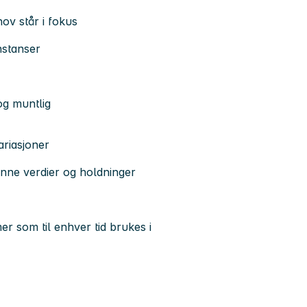
ov står i fokus
nstanser
og muntlig
ariasjoner
unne verdier og holdninger
r som til enhver tid brukes i