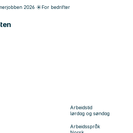
erjobben
2026
☀️
For bedrifter
sten
Arbeidstid
lørdag og søndag
Arbeidsspråk
Norsk