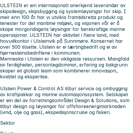
ULSTEIN
er ein internasjonalt anerkjend leverandør av
skipsdesign, skipsbygging og systemløysingar for skip. I
meir enn 100 år har vi utvikla framtidsretta produkt og
tenester for det maritime miljøet, og visjonen vår er å
skape morgondagens løysingar for berekraftige marine
operasjonar. ULSTEIN har aktivitet i fleire land, med
hovudkontor i Ulsteinvik på Sunnmøre. Konsernet har
over 500 tilsette. Ulstein er ei lærlingbedrift og ei av
hjørnesteinsbedriftene i kommunen.
Menneska i Ulstein er den viktigaste ressursen. Mangfald
av ferdigheiter, personlegdommar, erfaring og bakgrunn
skaper eit globalt team som kombinerer innovasjon,
kvalitet og ekspertise.
Ulstein Power & Control AS
tilbyr service og ombygging
av kraftpakkar og marine automasjonssystem. Selskapet
er ein del av forretningsområdet Design & Solutions, som
tilbyr design og løysingar for offshoreenergimarknaden
(vind, olje og gass), ekspedisjonscruise og fiskeri.
Sektor