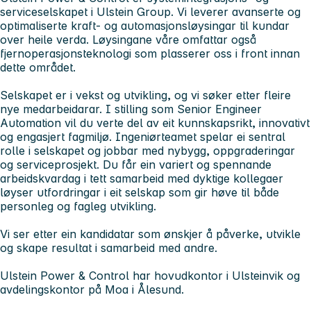
serviceselskapet i Ulstein Group. Vi leverer avanserte og
optimaliserte kraft- og automasjonsløysingar til kundar
over heile verda. Løysingane våre omfattar også
fjernoperasjonsteknologi som plasserer oss i front innan
dette området.
Selskapet er i vekst og utvikling, og vi søker etter fleire
nye medarbeidarar. I stilling som Senior Engineer
Automation vil du verte del av eit kunnskapsrikt, innovativt
og engasjert fagmiljø. Ingeniørteamet spelar ei sentral
rolle i selskapet og jobbar med nybygg, oppgraderingar
og serviceprosjekt. Du får ein variert og spennande
arbeidskvardag i tett samarbeid med dyktige kollegaer
løyser utfordringar i eit selskap som gir høve til både
personleg og fagleg utvikling.
Vi ser etter ein kandidatar som ønskjer å påverke, utvikle
og skape resultat i samarbeid med andre.
Ulstein Power & Control har hovudkontor i Ulsteinvik og
avdelingskontor på Moa i Ålesund.