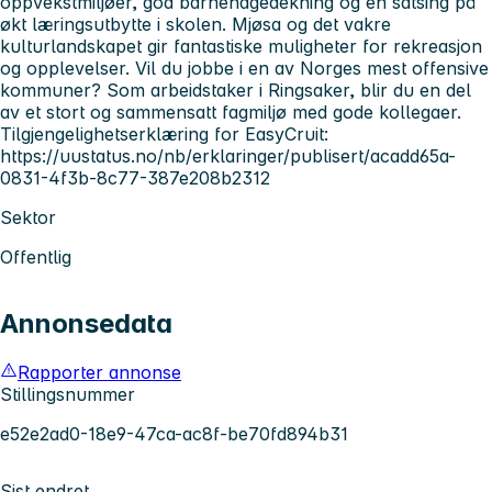
oppvekstmiljøer, god barnehagedekning og en satsing på
økt læringsutbytte i skolen. Mjøsa og det vakre
kulturlandskapet gir fantastiske muligheter for rekreasjon
og opplevelser. Vil du jobbe i en av Norges mest offensive
kommuner? Som arbeidstaker i Ringsaker, blir du en del
av et stort og sammensatt fagmiljø med gode kollegaer.
Tilgjengelighetserklæring for EasyCruit:
https://uustatus.no/nb/erklaringer/publisert/acadd65a-
0831-4f3b-8c77-387e208b2312
Sektor
Offentlig
Annonsedata
Rapporter annonse
Stillingsnummer
e52e2ad0-18e9-47ca-ac8f-be70fd894b31
Sist endret