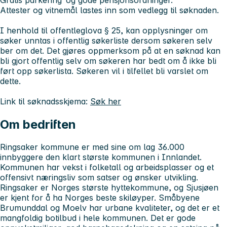
Gratis parkering og gode pensjonsordninger.
Attester og vitnemål lastes inn som vedlegg til søknaden.
I henhold til offentleglova § 25, kan opplysninger om
søker unntas i offentlig søkerliste dersom søkeren selv
ber om det. Det gjøres oppmerksom på at en søknad kan
bli gjort offentlig selv om søkeren har bedt om å ikke bli
ført opp søkerlista. Søkeren vil i tilfellet bli varslet om
dette.
Link til søknadsskjema:
Søk her
Om bedriften
Ringsaker kommune er med sine om lag 36.000
innbyggere den klart største kommunen i Innlandet.
Kommunen har vekst i folketall og arbeidsplasser og et
offensivt næringsliv som satser og ønsker utvikling.
Ringsaker er Norges største hyttekommune, og Sjusjøen
er kjent for å ha Norges beste skiløyper. Småbyene
Brumunddal og Moelv har urbane kvaliteter, og det er et
mangfoldig botilbud i hele kommunen. Det er gode