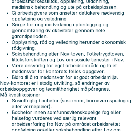
arbeidsmarkedstiltak, opplæring, utdanning,
medisinsk behandling og ute på arbeidsplassen.
Gi arbeidsgivere som ansetter deltakere nødvendig
oppfølging og veiledning.
Sørge for ung medvirkning i planlegging og
gjennomføring av aktiviteter gjennom hele
garantiperioden.
Opplysning, råd og veiledning herunder økonomisk
rådgivning.
Saksbehandling etter Nav-loven, Folketrygdloven,
tiltaksforskriften og Lov om sosiale tjenester i Nav.
Være ansvarlig for eget arbeidsområde og ta et
medansvar for kontorets felles oppgaver.
Bidra til å ta medansvar for et godt arbeidsmiljø.
Nav-kontoret er i stadig utvikling, så endringer av
arbeidsoppgaver og teamtilhørighet må påregnes.
Må kvalifikasjoner:
Sosialfaglig bachelor (sosionom, barnevernspedagog
eller vernepleier).
Bachelor innen samfunnsvitenskapelige fag eller
helsefag vurderes ved særlig relevant
arbeidserfaring fra Nav på området arbeidsrettet
oppfølging og/eller saksbehandling etter Lov om