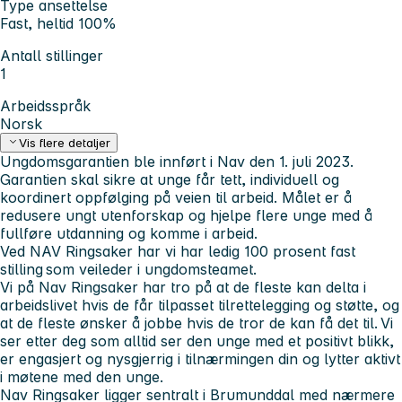
Type ansettelse
Fast, heltid 100%
Antall stillinger
1
Arbeidsspråk
Norsk
Vis flere detaljer
Ungdomsgarantien ble innført i Nav den 1. juli 2023.
Garantien skal sikre at unge får tett, individuell og
koordinert oppfølging på veien til arbeid. Målet er å
redusere ungt utenforskap og hjelpe flere unge med å
fullføre utdanning og komme i arbeid.
Ved NAV Ringsaker har vi har ledig 100 prosent fast
stilling som veileder i ungdomsteamet.
Vi på Nav Ringsaker har tro på at de fleste kan delta i
arbeidslivet hvis de får tilpasset tilrettelegging og støtte, og
at de fleste ønsker å jobbe hvis de tror de kan få det til. Vi
ser etter deg som alltid ser den unge med et positivt blikk,
er engasjert og nysgjerrig i tilnærmingen din og lytter aktivt
i møtene med den unge.
Nav Ringsaker ligger sentralt i Brumunddal med nærmere