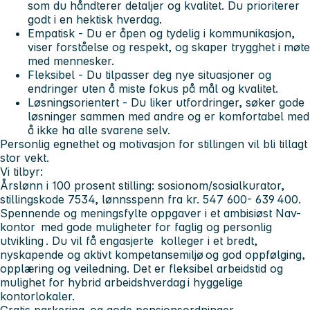
som du håndterer detaljer og kvalitet. Du prioriterer
godt i en hektisk hverdag.
Empatisk - Du er åpen og tydelig i kommunikasjon,
viser forståelse og respekt, og skaper trygghet i møte
med mennesker.
Fleksibel - Du tilpasser deg nye situasjoner og
endringer uten å miste fokus på mål og kvalitet.
Løsningsorientert - Du liker utfordringer, søker gode
løsninger sammen med andre og er komfortabel med
å ikke ha alle svarene selv.
Personlig egnethet og motivasjon for stillingen vil bli tillagt
stor vekt.
Vi tilbyr:
Årslønn i 100 prosent stilling: sosionom/sosialkurator,
stillingskode 7534, lønnsspenn fra kr. 547 600- 639 400.
Spennende og meningsfylte oppgaver i et ambisiøst Nav-
kontor med gode muligheter for faglig og personlig
utvikling . Du vil få engasjerte kolleger i et bredt,
nyskapende og aktivt kompetansemiljø og god oppfølging,
opplæring og veiledning. Det er fleksibel arbeidstid og
mulighet for hybrid arbeidshverdag i hyggelige
kontorlokaler.