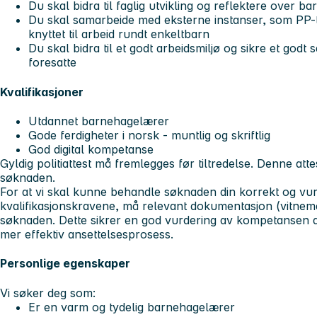
Du skal bidra til faglig utvikling og reflektere over b
Du skal samarbeide med eksterne instanser, som PP-
knyttet til arbeid rundt enkeltbarn
Du skal bidra til et godt arbeidsmiljø og sikre et god
foresatte
Kvalifikasjoner
Utdannet barnehagelærer
Gode ferdigheter i norsk - muntlig og skriftlig
God digital kompetanse
Gyldig politiattest må fremlegges før tiltredelse. Denne att
søknaden.
For at vi skal kunne behandle søknaden din korrekt og vu
kvalifikasjonskravene, må relevant dokumentasjon (vitnemå
søknaden. Dette sikrer en god vurdering av kompetansen di
mer effektiv ansettelsesprosess.
Personlige egenskaper
Vi søker deg som:
Er en varm og tydelig barnehagelærer