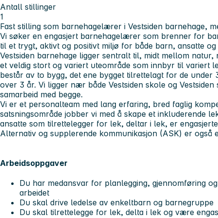
Antall stillinger
1
Fast stilling som barnehagelærer i Vestsiden barnehage, 
Vi søker en engasjert barnehagelærer som brenner for barn
til et trygt, aktivt og positivt miljø for både barn, ansatte og
Vestsiden barnehage ligger sentralt til, midt mellom natur
et veldig stort og variert uteområde som innbyr til variert 
består av to bygg, det ene bygget tilrettelagt for de under
over 3 år. Vi ligger nær både Vestsiden skole og Vestsiden
samarbeid med begge.
Vi er et personalteam med lang erfaring, bred faglig kom
satsningsområde jobber vi med å skape et inkluderende lek
ansatte som tilrettelegger for lek, deltar i lek, er engasjert
Alternativ og supplerende kommunikasjon (ASK) er også en
Arbeidsoppgaver
Du har medansvar for planlegging, gjennomføring og
arbeidet
Du skal drive ledelse av enkeltbarn og barnegruppe
Du skal tilrettelegge for lek, delta i lek og være engasj