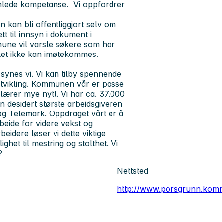
amlede kompetanse. Vi oppfordrer
 kan bli offentliggjort selv om
tt til innsyn i dokument i
une vil varsle søkere som har
nsket ikke kan imøtekommes.
ynes vi. Vi kan tilby spennende
tvikling. Kommunen vår er passe
 lærer mye nytt. Vi har ca. 37.000
n desidert største arbeidsgiveren
 og Telemark. Oppdraget vårt er å
beide for videre vekst og
idere løser vi dette viktige
ghet til mestring og stolthet. Vi
?
Nettsted
http://www.porsgrunn.kom