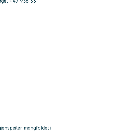
age, +47 938 33
enspeiler mangfoldet i