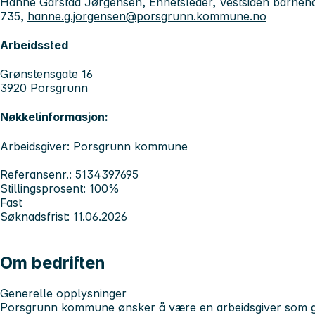
Hanne Garstad Jørgensen, Enhetsleder, Vestsiden barneh
735,
hanne.g.jorgensen@porsgrunn.kommune.no
Arbeidssted
Grønstensgate 16
3920 Porsgrunn
Nøkkelinformasjon:
Arbeidsgiver: Porsgrunn kommune
Referansenr.: 5134397695
Stillingsprosent: 100%
Fast
Søknadsfrist: 11.06.2026
Om bedriften
Generelle opplysninger
Porsgrunn kommune ønsker å være en arbeidsgiver som gj