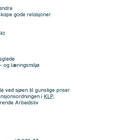
andre
skape gode relasjoner
ekt
sglede
- og læringsmiljø
 ved sjøen til gunstige priser
nsjonsordningen i
KLP
.
ende Arbeidsliv