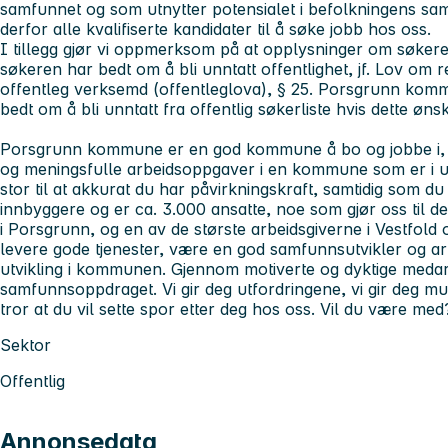
samfunnet og som utnytter potensialet i befolkningens s
derfor alle kvalifiserte kandidater til å søke jobb hos oss.
I tillegg gjør vi oppmerksom på at opplysninger om søkeren
søkeren har bedt om å bli unntatt offentlighet, jf. Lov om re
offentleg verksemd (offentleglova), § 25. Porsgrunn komm
bedt om å bli unntatt fra offentlig søkerliste hvis dette ø
Porsgrunn kommune er en god kommune å bo og jobbe i, s
og meningsfulle arbeidsoppgaver i en kommune som er i u
stor til at akkurat du har påvirkningskraft, samtidig som du
innbyggere og er ca. 3.000 ansatte, noe som gjør oss til de
i Porsgrunn, og en av de største arbeidsgiverne i Vestfold
levere gode tjenester, være en god samfunnsutvikler og ar
utvikling i kommunen.
Gjennom motiverte og dyktige medarbe
samfunnsoppdraget. Vi gir deg utfordringene, vi gir deg muli
tror at du vil sette spor etter deg hos oss. Vil du være med
Sektor
Offentlig
Annonsedata