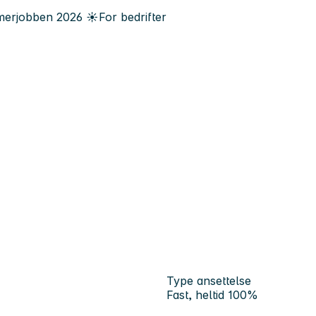
erjobben
2026
☀️
For bedrifter
Type ansettelse
Fast, heltid 100%