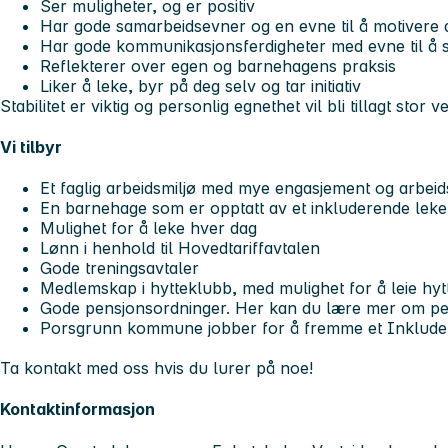
Ser muligheter, og er positiv
Har gode samarbeidsevner og en evne til å motivere 
Har gode kommunikasjonsferdigheter med evne til å 
Reflekterer over egen og barnehagens praksis
Liker å leke, byr på deg selv og tar initiativ
Stabilitet er viktig og personlig egnethet vil bli tillagt stor v
Vi tilbyr
Et faglig arbeidsmiljø med mye engasjement og arbeid
En barnehage som er opptatt av et inkluderende leke
Mulighet for å leke hver dag
Lønn i henhold til Hovedtariffavtalen
Gode treningsavtaler
Medlemskap i hytteklubb, med mulighet for å leie hytte
Gode pensjonsordninger. Her kan du lære mer om pe
Porsgrunn kommune jobber for å fremme et Inkluder
Ta kontakt med oss hvis du lurer på noe!
Kontaktinformasjon