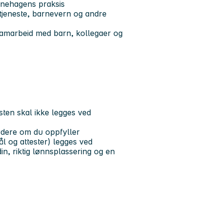
arnehagens praksis
tjeneste, barnevern og andre
t samarbeid med barn, kollegaer og
esten skal ikke legges ved
rdere om du oppfyller
l og attester) legges ved
n, riktig lønnsplassering og en