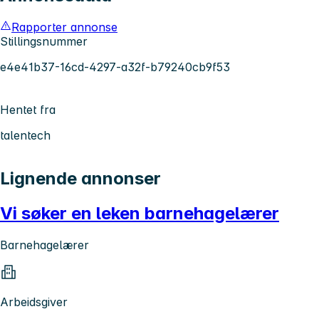
Rapporter annonse
Stillingsnummer
e4e41b37-16cd-4297-a32f-b79240cb9f53
Hentet fra
talentech
Lignende annonser
Vi søker en leken barnehagelærer
Barnehagelærer
Arbeidsgiver