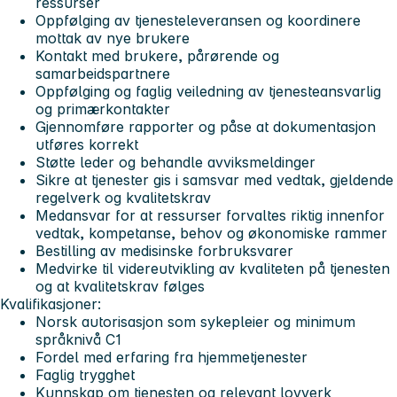
ressurser
Oppfølging av tjenesteleveransen og koordinere
mottak av nye brukere
Kontakt med brukere, pårørende og
samarbeidspartnere
Oppfølging og faglig veiledning av tjenesteansvarlig
og primærkontakter
Gjennomføre rapporter og påse at dokumentasjon
utføres korrekt
Støtte leder og behandle avviksmeldinger
Sikre at tjenester gis i samsvar med vedtak, gjeldende
regelverk og kvalitetskrav
Medansvar for at ressurser forvaltes riktig innenfor
vedtak, kompetanse, behov og økonomiske rammer
Bestilling av medisinske forbruksvarer
Medvirke til videreutvikling av kvaliteten på tjenesten
og at kvalitetskrav følges
Kvalifikasjoner:
Norsk autorisasjon som sykepleier og minimum
språknivå C1
Fordel med erfaring fra hjemmetjenester
Faglig trygghet
Kunnskap om tjenesten og relevant lovverk