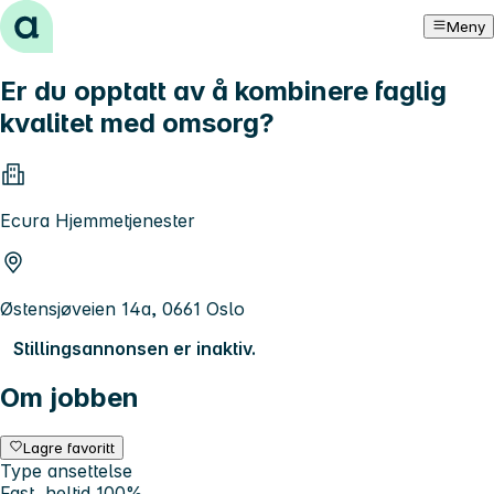
Hopp til innhold
Meny
Er du opptatt av å kombinere faglig
kvalitet med omsorg?
Ecura Hjemmetjenester
Østensjøveien 14a, 0661 Oslo
Stillingsannonsen er inaktiv.
Om jobben
Lagre favoritt
Type ansettelse
Fast, heltid 100%