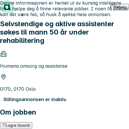
Denne informasjonen er hentet ut av kunstig intelligens
Hopp til innhold
Meny
for å hjelpe deg å finne relevante jobber. I noen få tilfeller
kan det være feil, så husk å sjekke hele annonsen.
Selvstendige og aktive assistenter
søkes til mann 50 år under
rehabilitering
Humana omsorg og assistanse
0170, 0170 Oslo
Stillingsannonsen er inaktiv.
Om jobben
Lagre favoritt