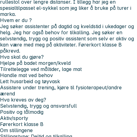
rullestol over lengre distanser. I tillegg har jeg en
spesialtilpasset el-sykkel som jeg liker å bruke på turer i
marka.
Hvem er du ?
Jeg søker assistenter på dagtid og kveldstid i ukedager og
helg. Jeg har også behov for tilkalling. Jeg søker en
selvstendig, trygg og positiv assistent som selv er aktiv og
kan være med meg på aktiviteter. Førerkort klasse B
påkrevd.
Hva skal du gjøre?
Hjelpe på badet morgen/kveld
Tilrettelegge ved måltider, lage mat
Handle mat ved behov
Lett husarbeid og tøyvask
Assistere under trening, kjøre til fysioterapeut/andre
ærend
Hva kreves av deg?
Selvstendig, trygg og ansvarsfull
Positiv og tålmodig
Aktiv/sporty
Førerkort klasse B
Om stillingene
Stillingstype: Deltid og tilkalling