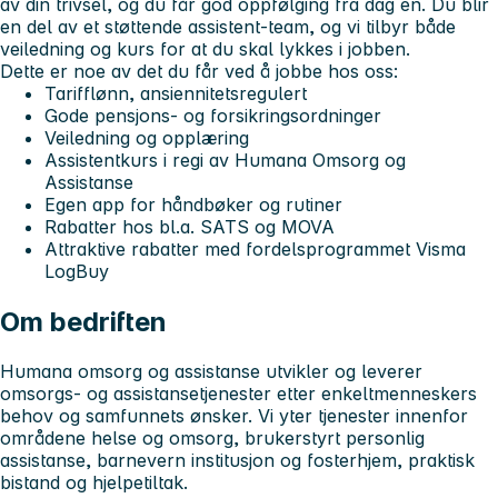
av din trivsel, og du får god oppfølging fra dag én. Du blir
en del av et støttende
assistent-team
, og vi tilbyr både
veiledning og kurs for at du skal lykkes i jobben.
Dette er noe av det du får ved å jobbe hos oss:
Tarifflønn, ansiennitetsregulert
Gode pensjons- og forsikringsordninger
Veiledning og opplæring
Assistentkurs i regi av Humana Omsorg og
Assistanse
Egen app for håndbøker og rutiner
Rabatter hos bl.a. SATS og MOVA
Attraktive rabatter med fordelsprogrammet Visma
LogBuy
Om bedriften
Humana omsorg og assistanse utvikler og leverer
omsorgs- og assistansetjenester etter enkeltmenneskers
behov og samfunnets ønsker. Vi yter tjenester innenfor
områdene helse og omsorg, brukerstyrt personlig
assistanse, barnevern institusjon og fosterhjem, praktisk
bistand og hjelpetiltak.