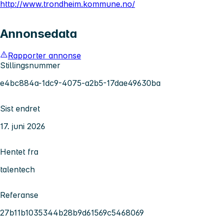
http://www.trondheim.kommune.no/
Annonsedata
Rapporter annonse
Stillingsnummer
e4bc884a-1dc9-4075-a2b5-17dae49630ba
Sist endret
17. juni 2026
Hentet fra
talentech
Referanse
27b11b1035344b28b9d61569c5468069