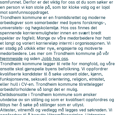
samfunnet. Derfor er det viktig for oss at du som søker er
en person vi kan stole på, som tar kloke valg og er lojal
mot samfunnsoppdraget.
Trondheim kommune er en framtidsrettet og moderne
arbeidsgiver som samarbeider med byens forsknings-,
universitets- og høgskolemiljø. Hos oss finnes det
spennende karrieremuligheter innen en svært bredt
spekter av fagfelt. Mange av våre medarbeidere har hatt
et langt og variert karriereløp internt i organisasjonen. Vi
er stadig på utkikk etter nye, engasjerte og motiverte
medarbeidere. Les mer om Trondheim kommune på vår
hjemmeside
og siden
Jobb hos oss
.
Trondheim kommune legger til rette for mangfold, og våre
ansatte skal gjenspeile byens befolkning. Vi oppfordrer
kvalifiserte kandidater til å søke uansett alder, kjønn,
funksjonsevne, seksuell orientering, religion, etnisitet,
eller hull i CV-en. Trondheim kommune tilrettelegger
arbeidsforholdene så langt det er mulig.
Deltidsansatte i Trondheim kommune som ønsker
utvidelse av sin stilling og som er kvalifisert oppfordres og
tilbys her å søke på stillinger som er utlyst.
Attester, vitnemål og vedlegg må legges ved søknaden. Vi
oppfordrer til å benytte Vitnemålsportalen. Utdanning