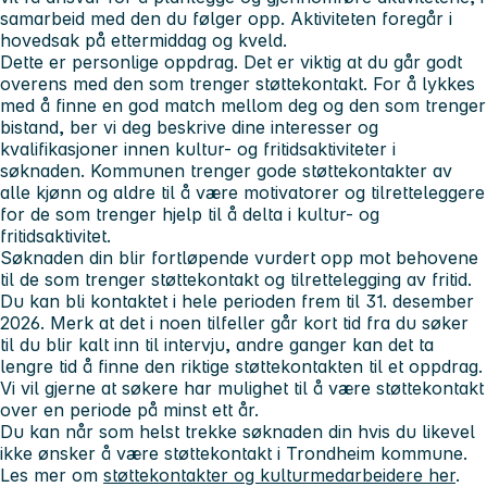
samarbeid med den du følger opp. Aktiviteten foregår i
hovedsak på ettermiddag og kveld.
Dette er personlige oppdrag. Det er viktig at du går godt
overens med den som trenger støttekontakt. For å lykkes
med å finne en god match mellom deg og den som trenger
bistand, ber vi deg beskrive dine interesser og
kvalifikasjoner innen kultur- og fritidsaktiviteter i
søknaden. Kommunen trenger gode støttekontakter av
alle kjønn og aldre til å være motivatorer og tilretteleggere
for de som trenger hjelp til å delta i kultur- og
fritidsaktivitet.
Søknaden din blir fortløpende vurdert opp mot behovene
til de som trenger støttekontakt og tilrettelegging av fritid.
Du kan bli kontaktet i hele perioden frem til 31. desember
2026. Merk at det i noen tilfeller går kort tid fra du søker
til du blir kalt inn til intervju, andre ganger kan det ta
lengre tid å finne den riktige støttekontakten til et oppdrag.
Vi vil gjerne at søkere har mulighet til å være støttekontakt
over en periode på minst ett år.
Du kan når som helst trekke søknaden din hvis du likevel
ikke ønsker å være støttekontakt i Trondheim kommune.
Les mer om
støttekontakter og kulturmedarbeidere her
.