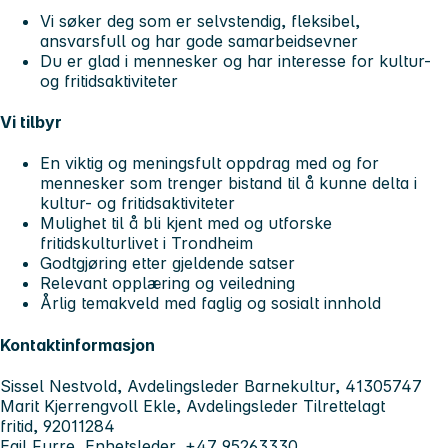
Vi søker deg som er selvstendig, fleksibel,
ansvarsfull og har gode samarbeidsevner
Du er glad i mennesker og har interesse for kultur-
og fritidsaktiviteter
Vi tilbyr
En viktig og meningsfult oppdrag med og for
mennesker som trenger bistand til å kunne delta i
kultur- og fritidsaktiviteter
Mulighet til å bli kjent med og utforske
fritidskulturlivet i Trondheim
Godtgjøring etter gjeldende satser
Relevant opplæring og veiledning
Årlig temakveld med faglig og sosialt innhold
Kontaktinformasjon
Sissel Nestvold, Avdelingsleder Barnekultur, 41305747
Marit Kjerrengvoll Ekle, Avdelingsleder Tilrettelagt
fritid, 92011284
Egil Furre, Enhetsleder, +47 95263330