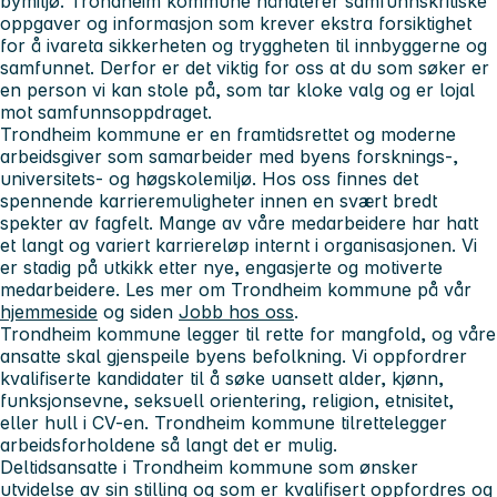
bymiljø. Trondheim kommune håndterer samfunnskritiske
oppgaver og informasjon som krever ekstra forsiktighet
for å ivareta sikkerheten og tryggheten til innbyggerne og
samfunnet. Derfor er det viktig for oss at du som søker er
en person vi kan stole på, som tar kloke valg og er lojal
mot samfunnsoppdraget.
Trondheim kommune er en framtidsrettet og moderne
arbeidsgiver som samarbeider med byens forsknings-,
universitets- og høgskolemiljø. Hos oss finnes det
spennende karrieremuligheter innen en svært bredt
spekter av fagfelt. Mange av våre medarbeidere har hatt
et langt og variert karriereløp internt i organisasjonen. Vi
er stadig på utkikk etter nye, engasjerte og motiverte
medarbeidere. Les mer om Trondheim kommune på vår
hjemmeside
og siden
Jobb hos oss
.
Trondheim kommune legger til rette for mangfold, og våre
ansatte skal gjenspeile byens befolkning. Vi oppfordrer
kvalifiserte kandidater til å søke uansett alder, kjønn,
funksjonsevne, seksuell orientering, religion, etnisitet,
eller hull i CV-en. Trondheim kommune tilrettelegger
arbeidsforholdene så langt det er mulig.
Deltidsansatte i Trondheim kommune som ønsker
utvidelse av sin stilling og som er kvalifisert oppfordres og