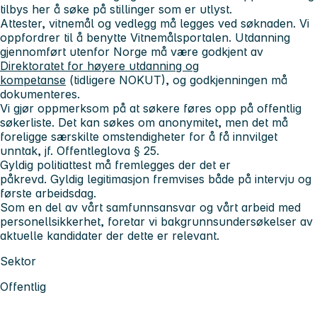
tilbys her å søke på stillinger som er utlyst.
Attester, vitnemål og vedlegg må legges ved søknaden. Vi
oppfordrer til å benytte Vitnemålsportalen. Utdanning
gjennomført utenfor Norge må være godkjent av
Direktoratet for høyere utdanning og
kompetanse
(tidligere NOKUT), og godkjenningen må
dokumenteres.
Vi gjør oppmerksom på at søkere føres opp på offentlig
søkerliste. Det kan søkes om anonymitet, men det må
foreligge særskilte omstendigheter for å få innvilget
unntak, jf. Offentleglova § 25.
Gyldig politiattest må fremlegges der det er
påkrevd. Gyldig legitimasjon fremvises både på intervju og
første arbeidsdag.
Som en del av vårt samfunnsansvar og vårt arbeid med
personellsikkerhet, foretar vi bakgrunnsundersøkelser av
aktuelle kandidater der dette er relevant.
Sektor
Offentlig