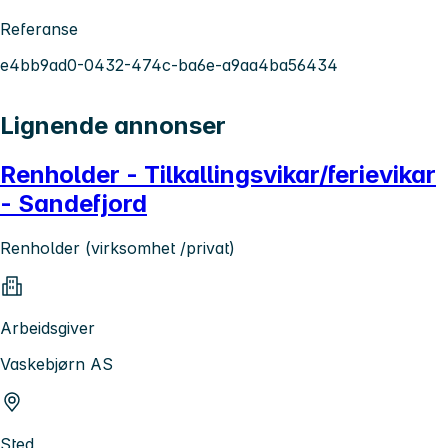
Referanse
e4bb9ad0-0432-474c-ba6e-a9aa4ba56434
Lignende annonser
Renholder - Tilkallingsvikar/ferievikar
- Sandefjord
Renholder (virksomhet /privat)
Arbeidsgiver
Vaskebjørn AS
Sted