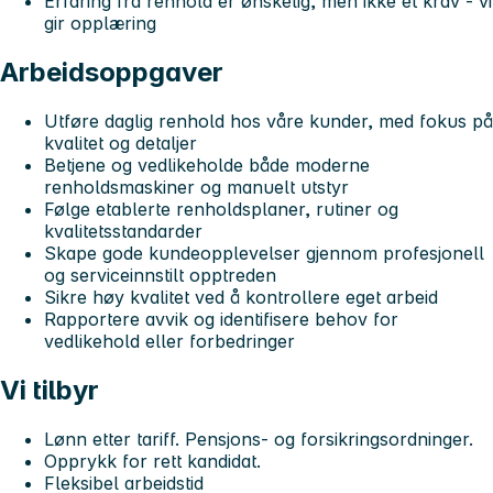
Erfaring fra renhold er ønskelig, men ikke et krav - vi
gir opplæring
Arbeidsoppgaver
Utføre daglig renhold hos våre kunder, med fokus på
kvalitet og detaljer
Betjene og vedlikeholde både moderne
renholdsmaskiner og manuelt utstyr
Følge etablerte renholdsplaner, rutiner og
kvalitetsstandarder
Skape gode kundeopplevelser gjennom profesjonell
og serviceinnstilt opptreden
Sikre høy kvalitet ved å kontrollere eget arbeid
Rapportere avvik og identifisere behov for
vedlikehold eller forbedringer
Vi tilbyr
Lønn etter tariff. Pensjons- og forsikringsordninger.
Opprykk for rett kandidat.
Fleksibel arbeidstid