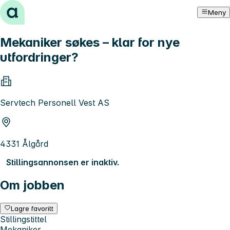
Hopp til innhold
Meny
Mekaniker søkes – klar for nye
utfordringer?
Servtech Personell Vest AS
4331 Ålgård
Stillingsannonsen er inaktiv.
Om jobben
Lagre favoritt
Stillingstittel
Mekaniker