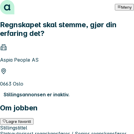
Hopp til innhold
Meny
Regnskapet skal stemme, gjør din
erfaring det?
Aspia People AS
0663 Oslo
Stillingsannonsen er inaktiv.
Om jobben
Lagre favoritt
Stillingstittel
Statsautorisert regnskapsfører / Senior regnskapsfører