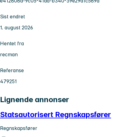
e412808d-9c05-41ad-b340-39e29a1c589a
Sist endret
1. august 2026
Hentet fra
recman
Referanse
479251
Lignende annonser
Statsautorisert Regnskapsfører
Regnskapsfører