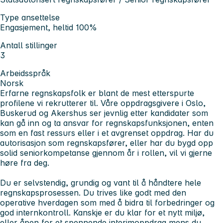
Type ansettelse
Engasjement, heltid 100%
Antall stillinger
3
Arbeidsspråk
Norsk
Erfarne regnskapsfolk er blant de mest etterspurte
profilene vi rekrutterer til. Våre oppdragsgivere i Oslo,
Buskerud og Akershus ser jevnlig etter kandidater som
kan gå inn og ta ansvar for regnskapsfunksjonen, enten
som en fast ressurs eller i et avgrenset oppdrag. Har du
autorisasjon som regnskapsfører, eller har du bygd opp
solid seniorkompetanse gjennom år i rollen, vil vi gjerne
høre fra deg.
Du er selvstendig, grundig og vant til å håndtere hele
regnskapsprosessen. Du trives like godt med den
operative hverdagen som med å bidra til forbedringer og
god internkontroll. Kanskje er du klar for et nytt miljø,
eller åpen for et spennende interimoppdrag mens du