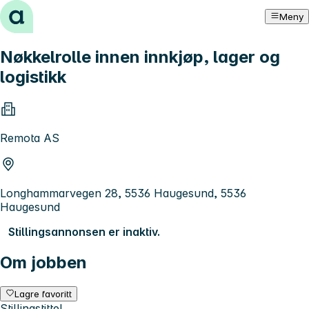
Hopp til innhold
Meny
Nøkkelrolle innen innkjøp, lager og
logistikk
Remota AS
Longhammarvegen 28, 5536 Haugesund, 5536
Haugesund
Stillingsannonsen er inaktiv.
Om jobben
Lagre favoritt
Stillingstittel