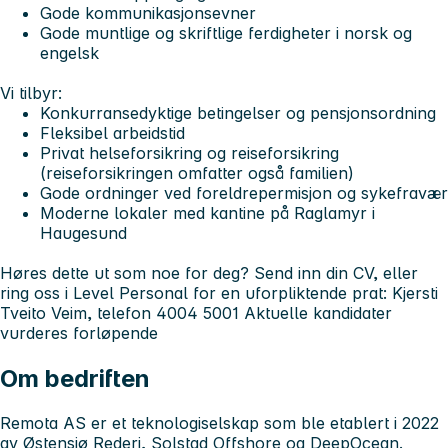
Gode kommunikasjonsevner
Gode muntlige og skriftlige ferdigheter i norsk og
engelsk
Vi tilbyr:
Konkurransedyktige betingelser og pensjonsordning
Fleksibel arbeidstid
Privat helseforsikring og reiseforsikring
(reiseforsikringen omfatter også familien)
Gode ordninger ved foreldrepermisjon og sykefravær
Moderne lokaler med kantine på Raglamyr i
Haugesund
Høres dette ut som noe for deg?
Send inn din CV, eller
ring oss i Level Personal for en uforpliktende prat: Kjersti
Tveito Veim, telefon 4004 5001
Aktuelle kandidater
vurderes forløpende
Om bedriften
Remota AS er et teknologiselskap som ble etablert i 2022
av Østensjø Rederi, Solstad Offshore og DeepOcean.