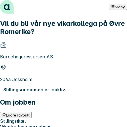
Hopp til innhold
Meny
Vil du bli vår nye vikarkollega på Øvre
Romerike?
Barnehageressursen AS
2063 Jessheim
Stillingsannonsen er inaktiv.
Om jobben
Lagre favoritt
Stillingstittel
Vikarkollega barnehage