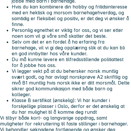
jobbe med barn i barnehage.
Hvis du kan kombinere din hobby og fritidsinteresse
med en hektisk og morsom barnehagehverdag, og
samtidig er fleksibel og positiv, er det deg vi ønsker å
finne.
Personlig egnethet er viktig for oss, og vi ser etter
noen som vil gi våre små skatter det beste.
Selv om det er en fordel å ha erfaring fra
barnehage, vil vi gi deg opplæring slik at du kan bli
en god innbytter hos våre kunder.
Du må kunne levere en tilfredsstillende politiattest
for å jobbe hos oss.
Vi legger vekt på at du behersker norsk muntlig
svært godt, og har avlagt norskprøve A2 skriftlig og
nivå B1 muntlig hvis norsk ikke er ditt morsmål. Dette
sikrer god kommunikasjon med både barn og
kolleger.
Klasse B sertifikat (ønskelig)
:
Vi har kunder i
forskjellige plasser i Oslo, derfor er det ønskelig at
du har mulighet til å komme deg rundt
Vi tilbyr både kort- og langvarige oppdrag, samt
muligheter for rekruttering til faste stillinger i barnehager.
Vi behandler søknadene fortløpende og ønsker deg