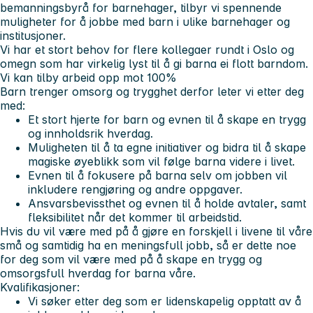
bemanningsbyrå for barnehager, tilbyr vi spennende
muligheter for å jobbe med barn i ulike barnehager og
institusjoner.
Vi har et stort behov for flere kollegaer rundt i Oslo og
omegn som har virkelig lyst til å gi barna ei flott barndom.
Vi kan tilby arbeid opp mot 100%
Barn trenger omsorg og trygghet derfor leter vi etter deg
med:
Et stort hjerte for barn og evnen til å skape en trygg
og innholdsrik hverdag.
Muligheten til å ta egne initiativer og bidra til å skape
magiske øyeblikk som vil følge barna videre i livet.
Evnen til å fokusere på barna selv om jobben vil
inkludere rengjøring og andre oppgaver.
Ansvarsbevissthet og evnen til å holde avtaler, samt
fleksibilitet når det kommer til arbeidstid.
Hvis du vil være med på å gjøre en forskjell i livene til våre
små og samtidig ha en meningsfull jobb, så er dette noe
for deg som vil være med på å skape en trygg og
omsorgsfull hverdag for barna våre.
Kvalifikasjoner:
Vi søker etter deg som er lidenskapelig opptatt av å