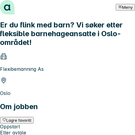
Hopp til innhold
Meny
Er du flink med barn? Vi søker etter
fleksible barnehageansatte i Oslo-
området!
Flexibemanning As
Oslo
Om jobben
Lagre favoritt
Oppstart
Etter avtale