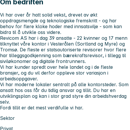
Om bedriften
Vi har over år hatt solid vekst, drevet av økt
oppdragsmengde og teknologiske fremskritt - og har
behov for flere kloke hoder med innsatsvilje - som kan
bidra til å utvikle oss videre.
Revicom AS har i dag 39 ansatte - 22 kvinner og 17 menn
tilknyttet våre kontor i Vesterålen (Sortland og Myre) og
Tromsø. De fleste er statsautoriserte revisorer hvor flere
har tilleggsgodkjenning som bærekraftsrevisor, i tillegg til
siviløkonomer og digitale frontrunners.
Vi har kunder spredt over hele landet og i de fleste
bransjer, og du vil derfor oppleve stor variasjon i
arbeidsoppgaver.
Vi har moderne lokaler sentralt på alle kontorsteder. Som
ansatt hos oss får du tidlig ansvar og tillit. Du har en
utviklingsplan og kan i stor grad styre din arbeidshverdag
selv.
Fordi tillit er det mest verdifulle vi har.
Sektor
Privat