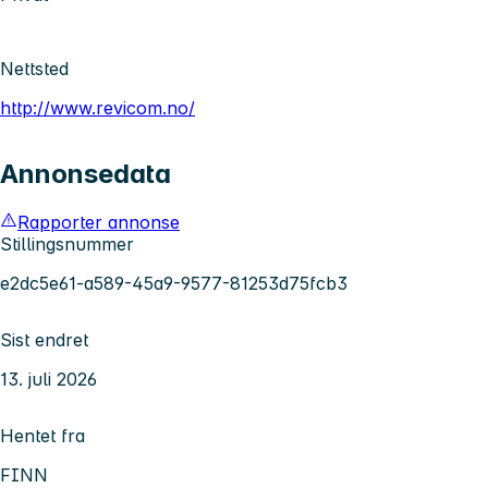
Nettsted
http://www.revicom.no/
Annonsedata
Rapporter annonse
Stillingsnummer
e2dc5e61-a589-45a9-9577-81253d75fcb3
Sist endret
13. juli 2026
Hentet fra
FINN