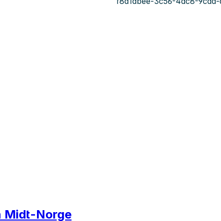
f8d1dbee-3c56-4ac8-9cad-
on Midt-Norge