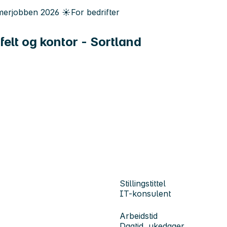
erjobben
2026
☀️
For bedrifter
felt og kontor - Sortland
Stillingstittel
IT-konsulent
Arbeidstid
Dagtid, ukedager