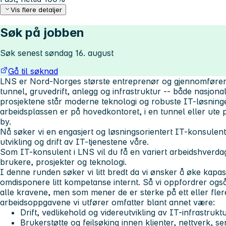
Vis flere detaljer
Søk på jobben
Søk senest søndag 16. august
Gå til søknad
LNS er Nord-Norges største entreprenør og gjennomfører
tunnel, gruvedrift, anlegg og infrastruktur -- både nasjonal
prosjektene står moderne teknologi og robuste IT-løsnin
arbeidsplassen er på hovedkontoret, i en tunnel eller ute 
by.
Nå søker vi en engasjert og løsningsorientert IT-konsulent
utvikling og drift av IT-tjenestene våre.
Som IT-konsulent i LNS vil du få en variert arbeidshverda
brukere, prosjekter og teknologi.
I denne runden søker vi litt bredt da vi ønsker å øke kapasi
omdisponere litt kompetanse internt. Så vi oppfordrer ogs
alle kravene, men som mener de er sterke på ett eller fle
arbeidsoppgavene vi utfører omfatter blant annet være:
Drift, vedlikehold og videreutvikling av IT-infrastrukt
Brukerstøtte og feilsøking innen klienter, nettverk, s