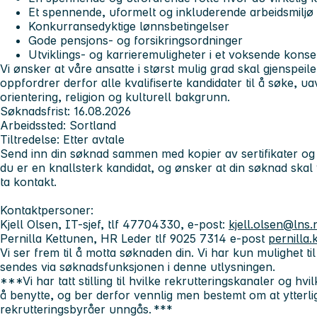
Et spennende, uformelt og inkluderende arbeidsmiljø
Konkurransedyktige lønnsbetingelser
Gode pensjons- og forsikringsordninger
Utviklings- og karrieremuligheter i et voksende kons
Vi ønsker at våre ansatte i størst mulig grad skal gjenspeil
oppfordrer derfor alle kvalifiserte kandidater til å søke, u
orientering, religion og kulturell bakgrunn.
Søknadsfrist:
16.08.2026
Arbeidssted:
Sortland
Tiltredelse:
Etter avtale
Send inn din søknad sammen med kopier av sertifikater o
du er en
knallsterk kandidat
, og ønsker at din søknad skal 
ta kontakt.
Kontaktpersoner:
Kjell Olsen, IT-sjef, tlf 47704330, e-post:
kjell.olsen@lns.
Pernilla Kettunen, HR Leder tlf 9025 7314 e-post
pernilla
Vi ser frem til å motta søknaden din. Vi har kun mulighet t
sendes via søknadsfunksjonen i denne utlysningen.
***Vi har tatt stilling til hvilke rekrutteringskanaler og h
å benytte, og ber derfor vennlig men bestemt om at ytterl
rekrutteringsbyråer unngås. ***