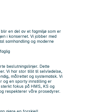
 blir en del av et fagmiljø som er
gen i konsernet. Vi jobber med
digital samhandling og moderne
faglig
te beslutningslinjer. Dette
Vi har stor tillit til selvledelse,
dig, målrettet og systematisk. Vi
 og en sporty innstilling er
et sterkt fokus på HMS, KS og
d og respekterer våre prosedyrer.
n gjøre en forskjell