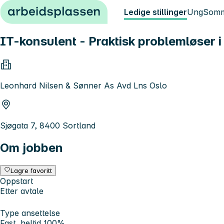
Hopp til innhold
Ledige stillinger
Ung
Somm
IT-konsulent - Praktisk problemløser i 
Leonhard Nilsen & Sønner As Avd Lns Oslo
Sjøgata 7, 8400 Sortland
Om jobben
Lagre favoritt
Oppstart
Etter avtale
Type ansettelse
Fast, heltid 100%