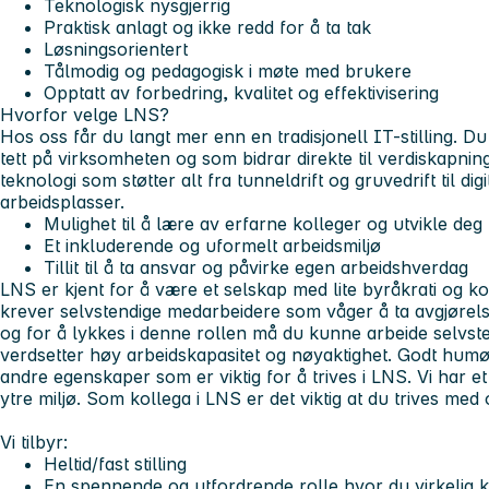
Teknologisk nysgjerrig
Praktisk anlagt og ikke redd for å ta tak
Løsningsorientert
Tålmodig og pedagogisk i møte med brukere
Opptatt av forbedring, kvalitet og effektivisering
Hvorfor velge LNS?
Hos oss får du langt mer enn en tradisjonell IT-stilling. Du
tett på virksomheten og som bidrar direkte til verdiskapnin
teknologi som støtter alt fra tunneldrift og gruvedrift til 
arbeidsplasser.
Mulighet til å lære av erfarne kolleger og utvikle deg 
Et inkluderende og uformelt arbeidsmiljø
Tillit til å ta ansvar og påvirke egen arbeidshverdag
LNS er kjent for å være et selskap med lite byråkrati og kor
krever selvstendige medarbeidere som våger å ta avgjørelser. 
og for å lykkes i denne rollen må du kunne arbeide selvsten
verdsetter høy arbeidskapasitet og nøyaktighet. Godt humør
andre egenskaper som er viktig for å trives i LNS. Vi har 
ytre miljø. Som kollega i LNS er det viktig at du trives me
Vi tilbyr:
Heltid/fast stilling
En spennende og utfordrende rolle hvor du virkelig ka