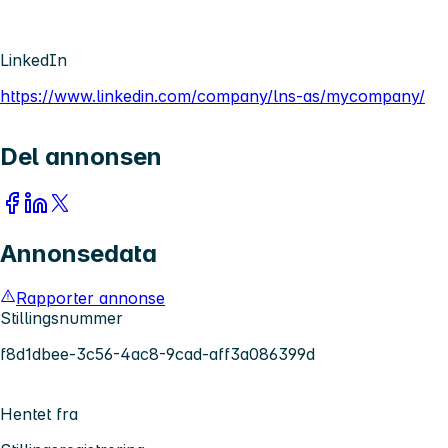
LinkedIn
https://www.linkedin.com/company/lns-as/mycompany/
Del annonsen
Annonsedata
Rapporter annonse
Stillingsnummer
f8d1dbee-3c56-4ac8-9cad-aff3a086399d
Hentet fra