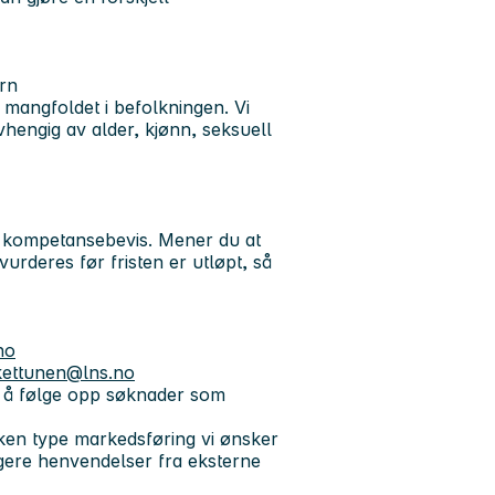
ern
e mangfoldet i befolkningen. Vi
avhengig av alder, kjønn, seksuell
g kompetansebevis. Mener du at
vurderes før fristen er utløpt, så
no
.kettunen@lns.no
il å følge opp søknader som
vilken type markedsføring vi ønsker
igere henvendelser fra eksterne