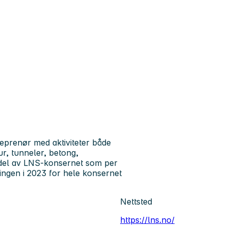
prenør med aktiviteter både
ur, tunneler, betong,
n del av LNS-konsernet som per
ingen i 2023 for hele konsernet
Nettsted
https://lns.no/