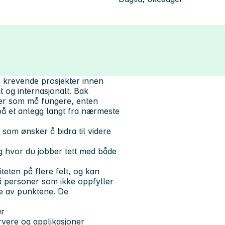
 krevende prosjekter innen
t og internasjonalt. Bak
ger som må fungere, enten
på et anlegg langt fra nærmeste
 som ønsker å bidra til videre
g hvor du jobber tett med både
teten på flere felt, og kan
å personer som ikke oppfyller
re av punktene. De
ur
ervere og applikasjoner