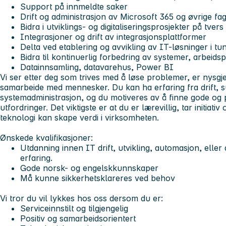
Support på innmeldte saker
Drift og administrasjon av Microsoft 365 og øvrige fa
Bidra i utviklings- og digitaliseringsprosjekter på tver
Integrasjoner og drift av integrasjonsplattformer
Delta ved etablering og avvikling av IT-løsninger i tu
Bidra til kontinuerlig forbedring av systemer, arbeidsp
Datainnsamling, datavarehus, Power BI
Vi ser etter deg som
trives med å løse problemer, er nysgjer
samarbeide med mennesker. Du kan ha erfaring fra drift, s
systemadministrasjon, og du motiveres av å finne gode og 
utfordringer. Det viktigste er at du er lærevillig, tar initiat
teknologi kan skape verdi i virksomheten.
Ønskede kvalifikasjoner:
Utdanning innen IT drift, utvikling, automasjon, elle
erfaring.
Gode norsk- og engelskkunnskaper
Må kunne sikkerhetsklareres ved behov
Vi tror du vil lykkes hos oss dersom du er:
Serviceinnstilt og tilgjengelig
Positiv og samarbeidsorientert