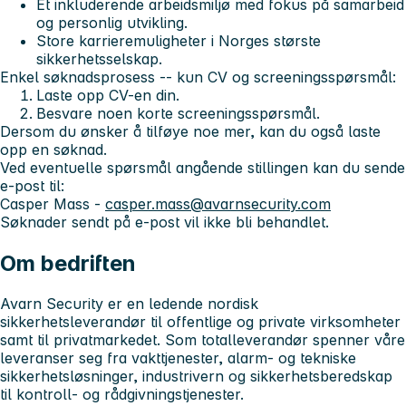
Et inkluderende arbeidsmiljø med fokus på samarbeid
og personlig utvikling.
Store karrieremuligheter i Norges største
sikkerhetsselskap.
Enkel søknadsprosess -- kun CV og screeningsspørsmål:
Laste opp CV-en din.
Besvare noen korte screeningsspørsmål.
Dersom du ønsker å tilføye noe mer, kan du også laste
opp en søknad.
Ved eventuelle spørsmål angående stillingen kan du sende
e-post til:
Casper Mass -
casper.mass@avarnsecurity.com
Søknader sendt på e-post vil ikke bli behandlet.
Om bedriften
Avarn Security er en ledende nordisk
sikkerhetsleverandør til offentlige og private virksomheter
samt til privatmarkedet. Som totalleverandør spenner våre
leveranser seg fra vakttjenester, alarm- og tekniske
sikkerhetsløsninger, industrivern og sikkerhetsberedskap
til kontroll- og rådgivningstjenester.