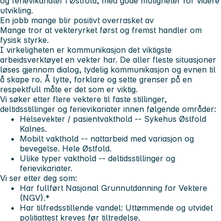
og ferievikariater i Østfold, med gode muligheter for videre
utvikling.
En jobb mange blir positivt overrasket av
Mange tror at vekteryrket først og fremst handler om
fysisk styrke.
I virkeligheten er kommunikasjon det viktigste
arbeidsverktøyet en vekter har. De aller fleste situasjoner
løses gjennom dialog, tydelig kommunikasjon og evnen til
å skape ro. Å lytte, forklare og sette grenser på en
respektfull måte er det som er viktig.
Vi søker etter flere vektere til faste stillinger,
deltidsstillinger og ferievikariater innen følgende områder:
Helsevekter / pasientvakthold -- Sykehus Østfold
Kalnes.
Mobilt vakthold -- nattarbeid med variasjon og
bevegelse. Hele Østfold.
Ulike typer vakthold -- deltidsstillinger og
ferievikariater.
Vi ser etter deg som:
Har fullført Nasjonal Grunnutdanning for Vektere
(NGV).*
Har tilfredsstillende vandel: Uttømmende og utvidet
politiattest kreves før tiltredelse.