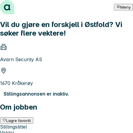
Hopp til innhold
Meny
Vil du gjøre en forskjell i Østfold? Vi
søker flere vektere!
Avarn Security AS
1670 Kråkerøy
Stillingsannonsen er inaktiv.
Om jobben
Lagre favoritt
Stillingstittel
Vekter