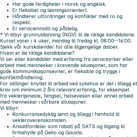
Har gode ferdigheter i norsk og engelsk.
Er fleksibel og løsningsorientert.
Håndterer utfordringer og konflikter med ro og
respekt.
Er serviceinnstilt og pålitelig.
* Vi tilbyr grunnutdanning (NGV) til de riktige kandidatene.
Kurset varer i 4 uker, mandag til fredag kl. 08:00--16:00.
Sjekk vår kurskalender for alle tilgjengelige datoer.
Hvem er de riktige kandidatene?
Vi ser etter kandidater med erfaring fra serviceyrker eller
arbeid med mennesker i krevende situasjoner, som har
gode kommunikasjonsevner, er fleksible og trygge i
konflikthåndtering.
For stillinger knyttet til arbeid ved sykehus er det i tillegg et
krav om minimum 2 års relevant erfaring, for eksempel
fra vektertjeneste, fengsel, helsevesen eller annet arbeid
med mennesker i sårbare situasjoner.
Vi tilbyr:
Konkurransedyktig lønn og tillegg i henhold til
vekteroverenskomsten.
Ansattfordeler som rabatt på SATS og tilgang til
firmahytte på Geilo og Gausta.