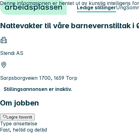
Denne informasjonen er hentet ut av kunstig intelligens for
Hopp til innhold
Ledige stillinger
Ung
Somm
Nattevakter til våre barnevernstiltak i 
Stendi AS
Sarpsborgveien 1700, 1659 Torp
Stillingsannonsen er inaktiv.
Om jobben
Lagre favoritt
Type ansettelse
Fast, heltid og deltid