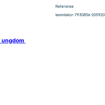
Referanse
teamtailor-7930856-20592
for ungdom