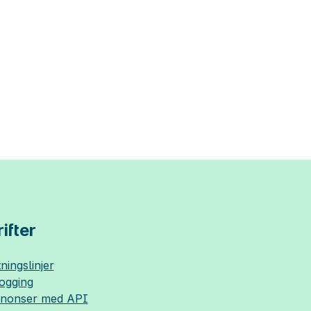
ifter
ningslinjer
logging
nnonser med API