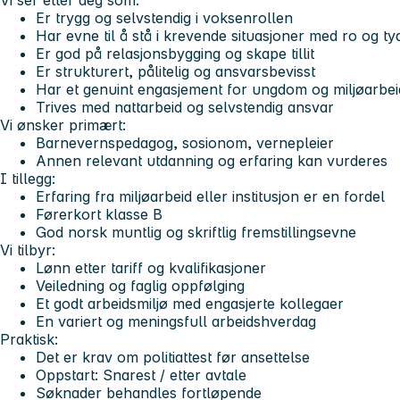
Vi ser etter deg som:
Er trygg og selvstendig i voksenrollen
Har evne til å stå i krevende situasjoner med ro og ty
Er god på relasjonsbygging og skape tillit
Er strukturert, pålitelig og ansvarsbevisst
Har et genuint engasjement for ungdom og miljøarbei
Trives med nattarbeid og selvstendig ansvar
Vi ønsker primært:
Barnevernspedagog, sosionom, vernepleier
Annen relevant utdanning og erfaring kan vurderes
I tillegg:
Erfaring fra miljøarbeid eller institusjon er en fordel
Førerkort klasse B
God norsk muntlig og skriftlig fremstillingsevne
Vi tilbyr:
Lønn etter tariff og kvalifikasjoner
Veiledning og faglig oppfølging
Et godt arbeidsmiljø med engasjerte kollegaer
En variert og meningsfull arbeidshverdag
Praktisk:
Det er krav om politiattest før ansettelse
Oppstart: Snarest / etter avtale
Søknader behandles fortløpende