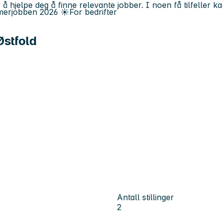
 å hjelpe deg å finne relevante jobber. I noen få tilfeller 
erjobben
2026
☀️
For bedrifter
Østfold
Antall stillinger
2