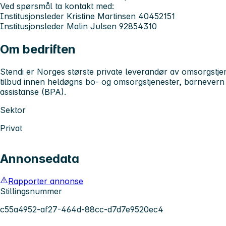
Ved spørsmål ta kontakt med:
Institusjonsleder Kristine Martinsen 40452151
Institusjonsleder Malin Julsen 92854310
Om bedriften
Stendi er Norges største private leverandør av omsorgstj
tilbud innen heldøgns bo- og omsorgstjenester, barnevern 
assistanse (BPA).
Sektor
Privat
Annonsedata
Rapporter annonse
Stillingsnummer
c55a4952-af27-464d-88cc-d7d7e9520ec4