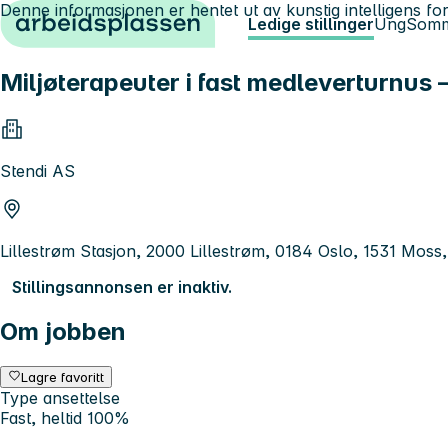
Denne informasjonen er hentet ut av kunstig intelligens for
Hopp til innhold
Ledige stillinger
Ung
Somm
Miljøterapeuter i fast medleverturnus 
Stendi AS
Lillestrøm Stasjon, 2000 Lillestrøm, 0184 Oslo, 1531 Mos
Stillingsannonsen er inaktiv.
Om jobben
Lagre favoritt
Type ansettelse
Fast, heltid 100%