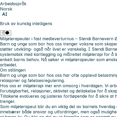
Arbeidsspråk
Norsk
AI
Bruk av kunstig intelligens
Miljøterapeuter i fast medleverturnus – Stendi Barnevern Ø
Barn og unge som bor hos oss trenger voksne som skaper 
støtter utvikling- også når livet er vanskelig. I Stendi Barn
systematisk med kartlegging og målrettet miljøterapi for å ti
enkelt barns behov. Nå søker vi miljøterapeuter som ønske
arbeidet.
Om stillingen
Barn og unge som bor hos oss har ofte opplevd belastning
relasjoner og følelsesregulering.
Hos oss er miljøterapi mer enn omsorg i hverdagen. Vi arbe
forutsigbarhet, relasjoner, aktivitet og deltakelse for å s
Tiltakene evalueres og justeres fortløpende for å sikre at 
trenger.
Som miljøterapeut blir du en viktig del av barnets hverdag 
innebærer både ansvar og utfordringer, men også muligheten 