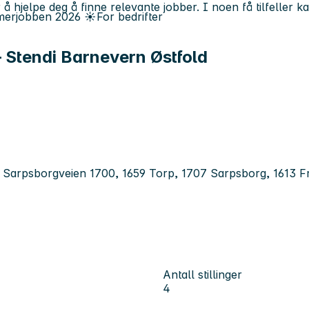
 å hjelpe deg å finne relevante jobber. I noen få tilfeller 
erjobben
2026
☀️
For bedrifter
– Stendi Barnevern Østfold
s, Sarpsborgveien 1700, 1659 Torp, 1707 Sarpsborg, 1613 F
Antall stillinger
4