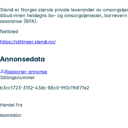
Stendi er Norges største private leverandør av omsorgstj
tilbud innen heldøgns bo- og omsorgstjenester, barnevern 
assistanse (BPA).
Nettsted
https://stillinger.stendi.no/
Annonsedata
Rapporter annonse
Stillingsnummer
b3cc1723-3152-43dc-88c0-9f0c19df7fe2
Hentet fra
teamtailor