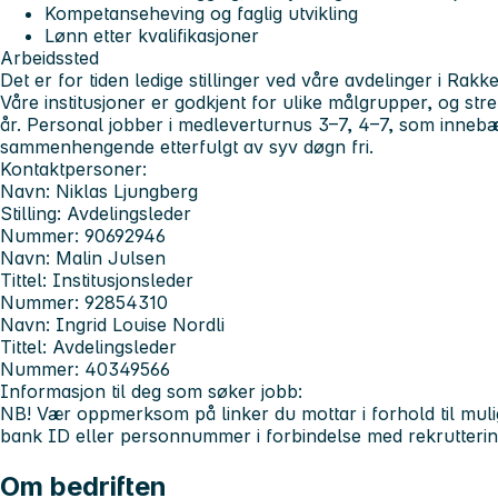
Kompetanseheving og faglig utvikling
Lønn etter kvalifikasjoner
Arbeidssted
Det er for tiden ledige stillinger ved våre avdelinger i Ra
Våre institusjoner er godkjent for ulike målgrupper, og str
år. Personal jobber i medleverturnus 3–7, 4–7, som innebære
sammenhengende etterfulgt av syv døgn fri.
Kontaktpersoner:
Navn: Niklas Ljungberg
Stilling: Avdelingsleder
Nummer: 90692946
Navn: Malin Julsen
Tittel: Institusjonsleder
Nummer: 92854310
Navn: Ingrid Louise Nordli
Tittel: Avdelingsleder
Nummer: 40349566
Informasjon til deg som søker jobb:
NB!
Vær oppmerksom på linker du mottar i forhold til mulig
bank ID eller personnummer i forbindelse med rekrutteri
Om bedriften