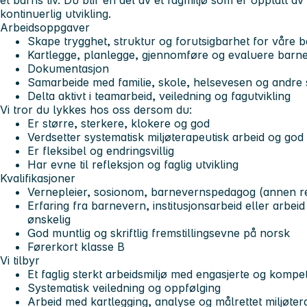
et barns liv. Du blir en del av et fagmiljø som er opptatt a
kontinuerlig utvikling.
Arbeidsoppgaver
Skape trygghet, struktur og forutsigbarhet for våre 
Kartlegge, planlegge, gjennomføre og evaluere barn
Dokumentasjon
Samarbeide med familie, skole, helsevesen og andre
Delta aktivt i teamarbeid, veiledning og fagutvikling
Vi tror du lykkes hos oss dersom du:
Er større, sterkere, klokere og god
Verdsetter systematisk miljøterapeutisk arbeid og go
Er fleksibel og endringsvillig
Har evne til refleksjon og faglig utvikling
Kvalifikasjoner
Vernepleier, sosionom, barnevernspedagog (annen re
Erfaring fra barnevern, institusjonsarbeid eller arbei
ønskelig
God muntlig og skriftlig fremstillingsevne på norsk
Førerkort klasse B
Vi tilbyr
Et faglig sterkt arbeidsmiljø med engasjerte og kompe
Systematisk veiledning og oppfølging
Arbeid med kartlegging, analyse og målrettet miljøter