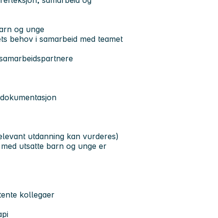
v refleksjon, samarbeid og
barn og unge
ets behov i samarbeid med teamet
 samarbeidspartnere
d dokumentasjon
levant utdanning kan vurderes)
d med utsatte barn og unge er
tente kollegaer
api