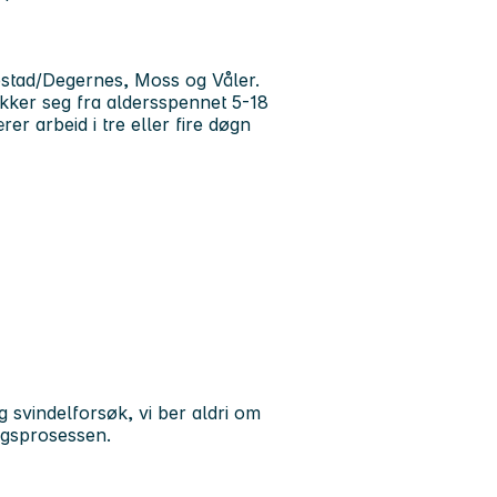
kkestad/Degernes, Moss og Våler.
ekker seg fra aldersspennet 5-18
r arbeid i tre eller fire døgn
 svindelforsøk, vi ber aldri om
ngsprosessen.