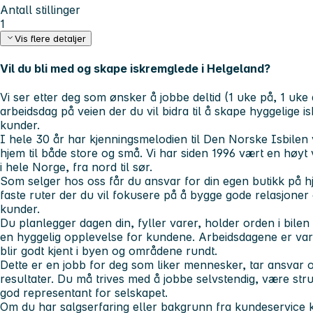
Antall stillinger
1
Vis flere detaljer
Vil du bli med og skape iskremglede i Helgeland?
Vi ser etter deg som ønsker å jobbe deltid (1 uke på, 1 uke 
arbeidsdag på veien der du vil bidra til å skape hyggelige 
kunder.
I hele 30 år har kjenningsmelodien til Den Norske Isbilen 
hjem til både store og små. Vi har siden 1996 vært en høyt 
i hele Norge, fra nord til sør.
Som selger hos oss får du ansvar for din egen butikk på hj
faste ruter der du vil fokusere på å bygge gode relasjoner
kunder.
Du planlegger dagen din, fyller varer, holder orden i bilen 
en hyggelig opplevelse for kundene. Arbeidsdagene er vari
blir godt kjent i byen og områdene rundt.
Dette er en jobb for deg som liker mennesker, tar ansvar 
resultater. Du må trives med å jobbe selvstendig, være st
god representant for selskapet.
Om du har salgserfaring eller bakgrunn fra kundeservice 