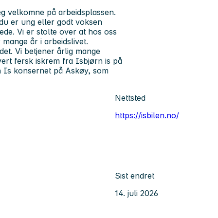
 seg velkomne på arbeidsplassen.
m du er ung eller godt voksen
ede. Vi er stolte over at hos oss
 mange år i arbeidslivet.
et. Vi betjener årlig mange
rt fersk iskrem fra Isbjørn is på
rn Is konsernet på Askøy, som
Nettsted
https://isbilen.no/
Sist endret
14. juli 2026