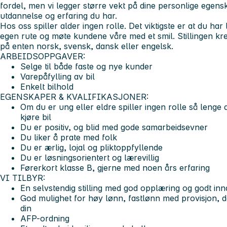
fordel, men vi legger større vekt på dine personlige egens
utdannelse og erfaring du har.
Hos oss spiller alder ingen rolle. Det viktigste er at du har l
egen rute og møte kundene våre med et smil. Stillingen k
på enten norsk, svensk, dansk eller engelsk.
ARBEIDSOPPGAVER:
Selge til både faste og nye kunder
Varepåfylling av bil
Enkelt bilhold
EGENSKAPER & KVALIFIKASJONER:
Om du er ung eller eldre spiller ingen rolle så lenge
kjøre bil
Du er positiv, og blid med gode samarbeidsevner
Du liker å prate med folk
Du er ærlig, lojal og pliktoppfyllende
Du er løsningsorientert og lærevillig
Førerkort klasse B, gjerne med noen års erfaring
VI TILBYR:
En selvstendig stilling med god opplæring og godt in
God mulighet for høy lønn, fastlønn med provisjon, d
din
AFP-ordning