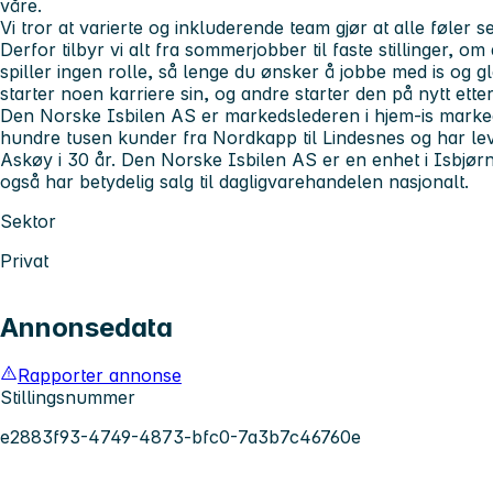
våre.
Vi tror at varierte og inkluderende team gjør at alle føler
Derfor tilbyr vi alt fra sommerjobber til faste stillinger, o
spiller ingen rolle, så lenge du ønsker å jobbe med is og gl
starter noen karriere sin, og andre starter den på nytt etter
Den Norske Isbilen AS er markedslederen i hjem-is marked
hundre tusen kunder fra Nordkapp til Lindesnes og har leve
Askøy i 30 år. Den Norske Isbilen AS er en enhet i Isbjø
også har betydelig salg til dagligvarehandelen nasjonalt.
Sektor
Privat
Annonsedata
Rapporter annonse
Stillingsnummer
e2883f93-4749-4873-bfc0-7a3b7c46760e