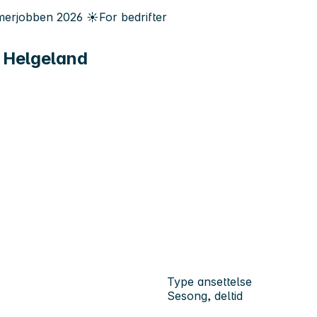
erjobben
2026
☀️
For bedrifter
d Helgeland
Type ansettelse
Sesong, deltid