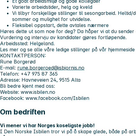
Et godt arbeidsmiljø og gode kollegaer
Varierte arbeidstider, helg og kveld
Vi tilbyr forskjellige stillinger til sesongarbeid. Heltid/
sommer og mulighet for utvidelse.
Fleksibel oppstart, dette avtales nærmere
Høres dette ut som noe for deg? Da håper vi at du sender 
Vurdering og intervju av kandidater gjøres fortløpende.
Arbeidssted: Helgeland.
Les mer og se alle våre ledige stillinger på vår hjemmesid
KONTAKTPERSON:
Rune Borgerød
E-mail:
rune.borgeroed@isbjornis.no
Telefon: +47 975 87 365
Adresse: Havneveien 24, 9515 Alta
Bli bedre kjent med oss:
Website: www.isbilen.no
Facebook: www.facebook.com/Isbilen
Om bedriften
Vi mener vi har Norges koseligste jobb!
I Den Norske Isbilen tror vi på å skape glede, både på a