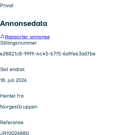
Privat
Annonsedata
Rapporter annonse
Stillingsnummer
e28821c8-99f9-4c45-b7f5-6a9fe63ad7be
Sist endret
18. juli 2026
Hentet fra
NorgesGruppen
Referanse
JR10026880