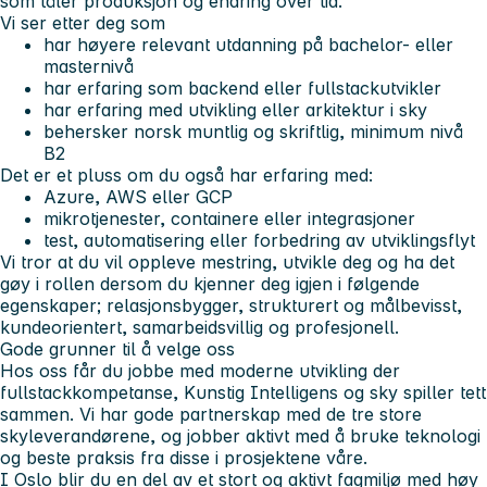
som tåler produksjon og endring over tid.
Vi ser etter deg som
har høyere relevant utdanning på bachelor- eller
masternivå
har erfaring som backend eller fullstackutvikler
har erfaring med utvikling eller arkitektur i sky
behersker norsk muntlig og skriftlig, minimum nivå
B2
Det er et pluss om du også har erfaring med:
Azure, AWS eller GCP
mikrotjenester, containere eller integrasjoner
test, automatisering eller forbedring av utviklingsflyt
Vi tror at du vil oppleve mestring, utvikle deg og ha det
gøy i rollen dersom du kjenner deg igjen i følgende
egenskaper;
relasjonsbygger, strukturert og målbevisst,
kundeorientert, samarbeidsvillig og profesjonell.
Gode grunner til å velge oss
Hos oss får du jobbe med moderne utvikling der
fullstackkompetanse, Kunstig Intelligens og sky spiller tett
sammen. Vi har gode partnerskap med de tre store
skyleverandørene, og jobber aktivt med å bruke teknologi
og beste praksis fra disse i prosjektene våre.
I Oslo blir du en del av et stort og aktivt fagmiljø med høy