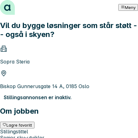
Hopp til innhold
Meny
Vil du bygge løsninger som står støtt -
- også i skyen?
Sopra Steria
Biskop Gunnerusgate 14 A, 0185 Oslo
Stillingsannonsen er inaktiv.
Om jobben
Lagre favoritt
Stillingstittel
Senior sky-utvikler