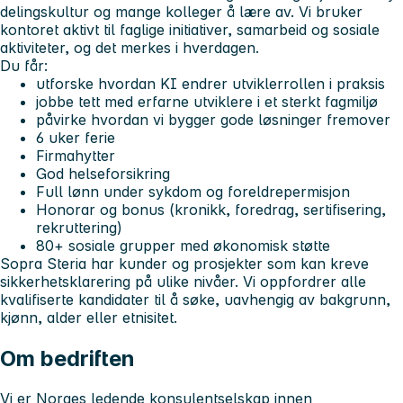
delingskultur og mange kolleger å lære av. Vi bruker
kontoret aktivt til faglige initiativer, samarbeid og sosiale
aktiviteter, og det merkes i hverdagen.
Du får:
utforske hvordan KI endrer utviklerrollen i praksis
jobbe tett med erfarne utviklere i et sterkt fagmiljø
påvirke hvordan vi bygger gode løsninger fremover
6 uker ferie
Firmahytter
God helseforsikring
Full lønn under sykdom og foreldrepermisjon
Honorar og bonus (kronikk, foredrag, sertifisering,
rekruttering)
80+ sosiale grupper med økonomisk støtte
Sopra Steria har kunder og prosjekter som kan kreve
sikkerhetsklarering på ulike nivåer.
Vi oppfordrer alle
kvalifiserte kandidater til å søke, uavhengig av bakgrunn,
kjønn, alder eller etnisitet.
Om bedriften
Vi er Norges ledende konsulentselskap innen