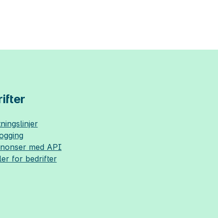
ifter
ningslinjer
logging
nnonser med API
ler for bedrifter