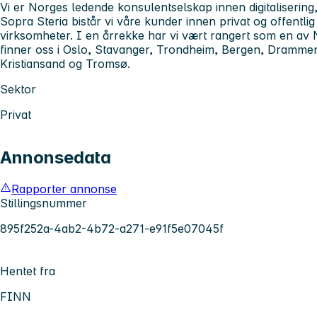
Vi er Norges ledende konsulentselskap innen digitalisering
Sopra Steria bistår vi våre kunder innen privat og offentlig
virksomheter. I en årrekke har vi vært rangert som en av 
finner oss i Oslo, Stavanger, Trondheim, Bergen, Drammen
Kristiansand og Tromsø.
Sektor
Privat
Annonsedata
Rapporter annonse
Stillingsnummer
895f252a-4ab2-4b72-a271-e91f5e07045f
Hentet fra
FINN