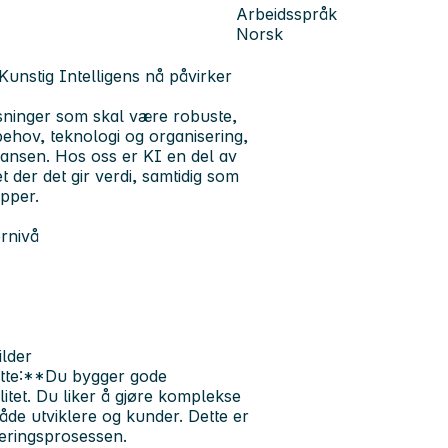
Arbeidsspråk
Norsk
 Kunstig Intelligens nå påvirker
øsninger som skal være robuste,
behov, teknologi og organisering,
veransen. Hos oss er KI en del av
 der det gir verdi, samtidig som
ipper.
rnivå
ilder
 dette:**Du bygger gode
litet. Du liker å gjøre komplekse
både utviklere og kunder. Dette er
teringsprosessen.