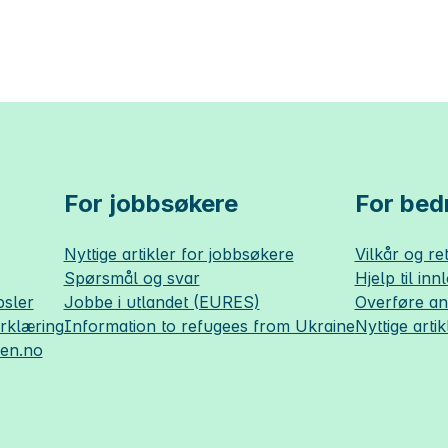
For jobbsøkere
For bedr
Nyttige artikler for jobbsøkere
Vilkår og ret
Spørsmål og svar
Hjelp til inn
sler
Jobbe i utlandet (EURES)
Overføre a
erklæring
Information to refugees from Ukraine
Nyttige artik
sen.no