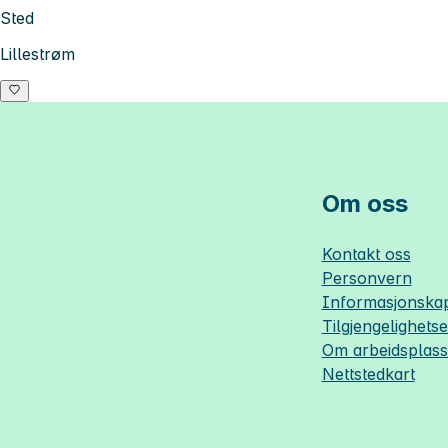
Sted
Lillestrøm
Om oss
Kontakt oss
Personvern
Informasjonskap
Tilgjengelighets
Om
arbeidsplas
Nettstedkart