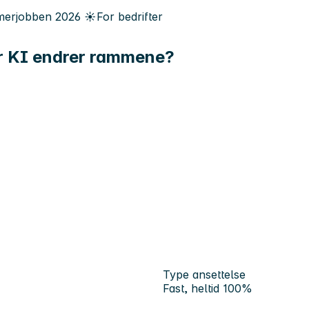
erjobben
2026
☀️
For bedrifter
r KI endrer rammene?
Type ansettelse
Fast, heltid 100%