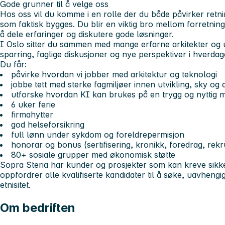
Gode grunner til å velge oss
Hos oss vil du komme i en rolle der du både påvirker retnin
som faktisk bygges. Du blir en viktig bro mellom forretning 
å dele erfaringer og diskutere gode løsninger.
I Oslo sitter du sammen med mange erfarne arkitekter og utv
sparring, faglige diskusjoner og nye perspektiver i hverdag
Du får:
påvirke hvordan vi jobber med arkitektur og teknologi
jobbe tett med sterke fagmiljøer innen utvikling, sky og 
utforske hvordan KI kan brukes på en trygg og nyttig 
6 uker ferie
firmahytter
god helseforsikring
full lønn under sykdom og foreldrepermisjon
honorar og bonus (sertifisering, kronikk, foredrag, rekr
80+ sosiale grupper med økonomisk støtte
Sopra Steria har kunder og prosjekter som kan kreve sikke
oppfordrer alle kvalifiserte kandidater til å søke, uavhengi
etnisitet.
Om bedriften