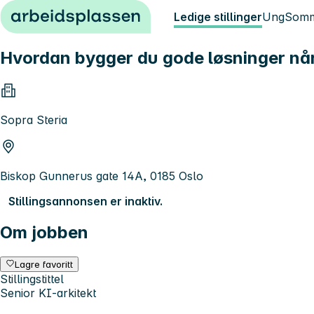
Hopp til innhold
Ledige stillinger
Ung
Somm
Hvordan bygger du gode løsninger nå
Sopra Steria
Biskop Gunnerus gate 14A, 0185 Oslo
Stillingsannonsen er inaktiv.
Om jobben
Lagre favoritt
Stillingstittel
Senior KI-arkitekt