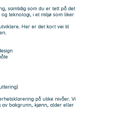
g, samtidig som du er tett på det
og teknologi, i et miljø som liker
iklere. Her er det kort vei til
en.
design
måte
uttering)
rhetsklarering på ulike nivåer.
Vi
g av bakgrunn, kjønn, alder eller