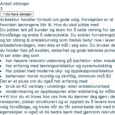
Antall stillinger
3
Vis flere detaljer
Arkitektur handler fortsatt om gode valg. Forskjellen er at
hvordan løsningene blir til.
Hva du skal jobbe med
Du jobber tett på kunder og team for å sette retning for l
forståelige og enkle å videreutvikle. Du kobler forretnings
og tar stilling til arkitekturvalg som faktisk betyr noe i le
arbeidshverdagen, men ikke et mål i seg selv. Du bruker det
du holder fast på kvalitet, sikkerhet og gode tekniske prins
Vi ser etter deg som
har høyere relevant utdanning på bachelor- eller maste
har erfaring med løsningsarkitektur og systemutvikling
har jobbet med moderne sky- og applikasjonsarkitektur
behersker norsk muntlig og skriftlig, minimum nivå B2
Det er et pluss om du også har erfaring med:
bruk av KI-verktøy i utviklings- eller arkitekturarbeid
modernisering av applikasjoner eller etablering av målb
**Vi tror du vil trives hos oss hvis du kjenner deg igjen i
relasjoner, jobber strukturert og er opptatt av å levere kva
valg forståelige, og trives når du får samarbeide tett med 
egenskaper vi også vil bli bedre kjent med gjennom rekrut