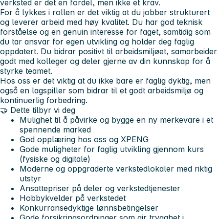
verksted er det en fordel, men ikke et krav.
For å lykkes i rollen er det viktig at du jobber strukturert
og leverer arbeid med høy kvalitet. Du har god teknisk
forståelse og en genuin interesse for faget, samtidig som
du tar ansvar for egen utvikling og holder deg faglig
oppdatert. Du bidrar positivt til arbeidsmiljøet, samarbeider
godt med kolleger og deler gjerne av din kunnskap for å
styrke teamet.
Hos oss er det viktig at du ikke bare er faglig dyktig, men
også en lagspiller som bidrar til et godt arbeidsmiljø og
kontinuerlig forbedring.
🤝
Dette tilbyr vi deg
Mulighet til å påvirke og bygge en ny merkevare i et
spennende marked
God opplæring hos oss og XPENG
Gode muligheter for faglig utvikling gjennom kurs
(fysiske og digitale)
Moderne og oppgraderte verkstedlokaler med riktig
utstyr
Ansattepriser på deler og verkstedtjenester
Hobbykvelder på verkstedet
Konkurransedyktige lønnsbetingelser
Gode forsikringsordninger som gir trygghet i