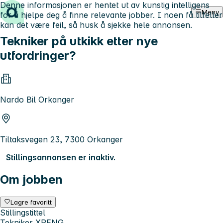
Denne informasjonen er hentet ut av kunstig intelligens
Hopp til innhold
Meny
for å hjelpe deg å finne relevante jobber. I noen få tilfeller
kan det være feil, så husk å sjekke hele annonsen.
Tekniker på utkikk etter nye
utfordringer?
Nardo Bil Orkanger
Tiltaksvegen 23, 7300 Orkanger
Stillingsannonsen er inaktiv.
Om jobben
Lagre favoritt
Stillingstittel
Tekniker XPENG