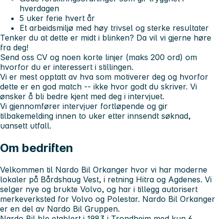
hverdagen
5 uker ferie hvert år
Et arbeidsmiljø med høy trivsel og sterke resultater
Tenker du at dette er midt i blinken? Da vil vi gjerne høre
fra deg!
Send oss CV og noen korte linjer (maks 200 ord) om
hvorfor du er interessert i stillingen.
Vi er mest opptatt av hva som motiverer deg og hvorfor
dette er en god match -- ikke hvor godt du skriver. Vi
ønsker å bli bedre kjent med deg i intervjuet.
Vi gjennomfører intervjuer fortløpende og gir
tilbakemelding innen to uker etter innsendt søknad,
uansett utfall.
Om bedriften
Velkommen til Nardo Bil Orkanger hvor vi har moderne
lokaler på Bårdshaug Vest, i retning Hitra og Agdenes. Vi
selger nye og brukte Volvo, og har i tillegg autorisert
merkeverksted for Volvo og Polestar. Nardo Bil Orkanger
er en del av Nardo Bil Gruppen.
Nardo Bil ble etablert i 1983 i Trondheim med kun 6