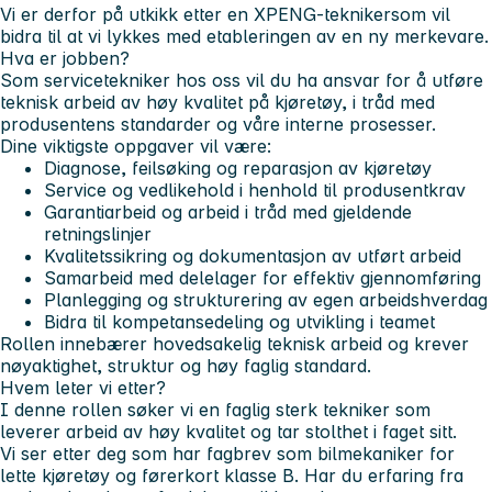
Vi er derfor på utkikk etter en
XPENG-tekniker
som vil
bidra til at vi lykkes med etableringen av en ny merkevare.
Hva er jobben?
Som servicetekniker hos oss vil du ha ansvar for å utføre
teknisk arbeid av høy kvalitet på kjøretøy, i tråd med
produsentens standarder og våre interne prosesser.
Dine viktigste oppgaver vil være:
Diagnose, feilsøking og reparasjon av kjøretøy
Service og vedlikehold i henhold til produsentkrav
Garantiarbeid og arbeid i tråd med gjeldende
retningslinjer
Kvalitetssikring og dokumentasjon av utført arbeid
Samarbeid med delelager for effektiv gjennomføring
Planlegging og strukturering av egen arbeidshverdag
Bidra til kompetansedeling og utvikling i teamet
Rollen innebærer hovedsakelig teknisk arbeid og krever
nøyaktighet, struktur og høy faglig standard.
Hvem leter vi etter?
I denne rollen søker vi en faglig sterk tekniker som
leverer arbeid av høy kvalitet og tar stolthet i faget sitt.
Vi ser etter deg som har fagbrev som bilmekaniker for
lette kjøretøy og førerkort klasse B. Har du erfaring fra