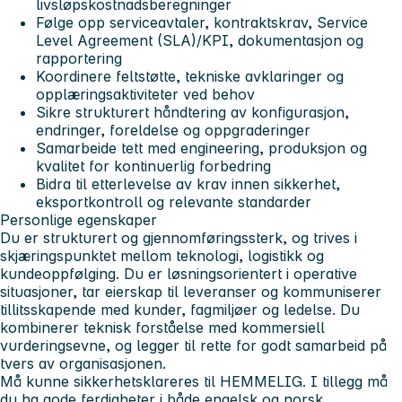
livsløpskostnadsberegninger
Følge opp serviceavtaler, kontraktskrav, Service
Level Agreement (SLA)/KPI, dokumentasjon og
rapportering
Koordinere feltstøtte, tekniske avklaringer og
opplæringsaktiviteter ved behov
Sikre strukturert håndtering av konfigurasjon,
endringer, foreldelse og oppgraderinger
Samarbeide tett med engineering, produksjon og
kvalitet for kontinuerlig forbedring
Bidra til etterlevelse av krav innen sikkerhet,
eksportkontroll og relevante standarder
Personlige egenskaper
Du er strukturert og gjennomføringssterk, og trives i
skjæringspunktet mellom teknologi, logistikk og
kundeoppfølging. Du er løsningsorientert i operative
situasjoner, tar eierskap til leveranser og kommuniserer
tillitsskapende med kunder, fagmiljøer og ledelse. Du
kombinerer teknisk forståelse med kommersiell
vurderingsevne, og legger til rette for godt samarbeid på
tvers av organisasjonen.
Må kunne sikkerhetsklareres til HEMMELIG. I tillegg må
du ha gode ferdigheter i både engelsk og norsk.