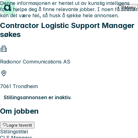
Denne informasjonen er hentet ut av kunstig intelligens
Hopp til innhold
Meny
for å hjelpe deg å finne relevante jobber. I noen få tilfeller
kan det være feil, så husk å sjekke hele annonsen.
Contractor Logistic Support Manager
søkes
Radionor Communications AS
7061 Trondheim
Stillingsannonsen er inaktiv.
Om jobben
Lagre favoritt
Stillingstittel
CLS Manager