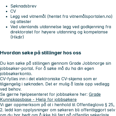
Søknadsbrev
CV
Legg ved vitnemål (hentet fra vitnemålsportalen.no)
og attester
Ved utenlands utdannelse legg ved godkjenning fra
direktoratet for høyere utdanning og kompetanse
(Hkdir)
Hvordan søke på stillinger hos oss
Du kan søke på stillingen gjennom Grade Jobbnorge sin
jobbsøker-portal. For å søke må du ha din egen
jobbsøkerkonto.
CV-fylles inn i det elektroniske CV-skjema som er
tilgjengelig i søknaden. Det er mulig å laste opp vedlegg
ved behov.
Se gjerne hjelpesenteret for jobbsøkere her:
Grade
Kunnskapsbase - Hjelp for jobbsøkere
Vi gjør oppmerksom på at i henhold til Offentleglova § 25,
2. ledd kan opplysninger om søkeren bli offentliggjort selv
om du har bedt om å ikke bli ført på offentlig søkerliste.