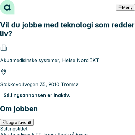
Hopp til innhold
Meny
Vil du jobbe med teknologi som redder
liv?
Akuttmedisinske systemer, Helse Nord IKT
Stakkevollvegen 35, 9010 Tromsø
Stillingsannonsen er inaktiv.
Om jobben
Lagre favoritt
Stillingstittel
Akuttmedisinsk IT-konsultent/rådgiver