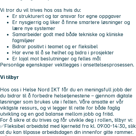
Vi tror du vil trives hos oss hvis du:
Er strukturert og tar ansvar for egne oppgaver
Er nysgjerrig og liker å finne smartere løsninger og
lære nye systemer
Samarbeider godt med både tekniske og kliniske
fagmiljøer
Bidrar positivt i teamet og er fleksibel
Har evne til å se helhet og bidra i prosjekter
Er lojal mot beslutninger og felles mål
Personlige egenskaper vektlegges i ansettelsesprosessen.
Vi tilbyr
Hos oss i Helse Nord IKT får du en meningsfull jobb der
du bidrar til å forbedre helsetjenestene – gjennom digitale
løsninger som brukes ute i felten. Våre ansatte er vår
viktigste ressurs, og vi legger til rette for både faglig
utvikling og en god balanse mellom jobb og fritid.
For å sikre at du trives og får utvikle deg i rollen, tilbyr vi:
✅Fleksibel arbeidstid med kjernetid fra kl. 09:00-14:30, slik
at du kan tilpasse arbeidsdagen din innenfor gitte rammer.