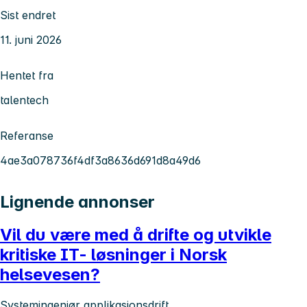
Sist endret
11. juni 2026
Hentet fra
talentech
Referanse
4ae3a078736f4df3a8636d691d8a49d6
Lignende annonser
Vil du være med å drifte og utvikle
kritiske IT- løsninger i Norsk
helsevesen?
Systemingeniør applikasjonsdrift