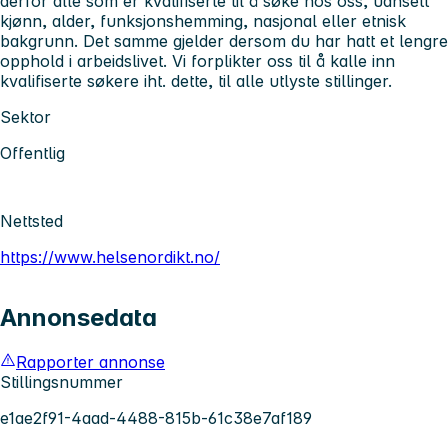
derfor alle som er kvalifiserte til å søke hos oss, uansett
kjønn, alder, funksjonshemming, nasjonal eller etnisk
bakgrunn. Det samme gjelder dersom du har hatt et lengre
opphold i arbeidslivet. Vi forplikter oss til å kalle inn
kvalifiserte søkere iht. dette, til alle utlyste stillinger.
Sektor
Offentlig
Nettsted
https://www.helsenordikt.no/
Annonsedata
Rapporter annonse
Stillingsnummer
e1ae2f91-4aad-4488-815b-61c38e7af189