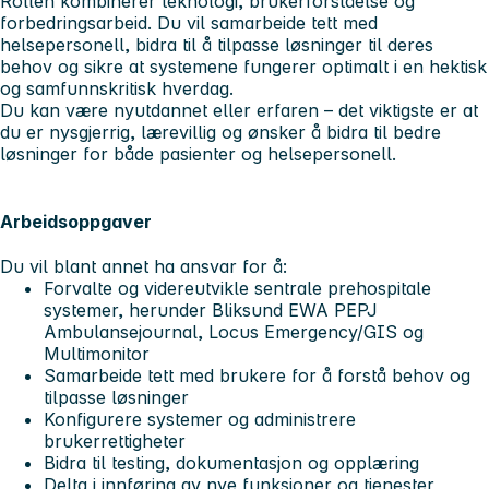
Rollen kombinerer teknologi, brukerforståelse og
forbedringsarbeid. Du vil samarbeide tett med
helsepersonell, bidra til å tilpasse løsninger til deres
behov og sikre at systemene fungerer optimalt i en hektisk
og samfunnskritisk hverdag.
Du kan være nyutdannet eller erfaren – det viktigste er at
du er nysgjerrig, lærevillig og ønsker å bidra til bedre
løsninger for både pasienter og helsepersonell.
Arbeidsoppgaver
Du vil blant annet ha ansvar for å:
Forvalte og videreutvikle sentrale prehospitale
systemer, herunder Bliksund EWA PEPJ
Ambulansejournal, Locus Emergency/GIS og
Multimonitor
Samarbeide tett med brukere for å forstå behov og
tilpasse løsninger
Konfigurere systemer og administrere
brukerrettigheter
Bidra til testing, dokumentasjon og opplæring
Delta i innføring av nye funksjoner og tjenester