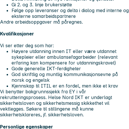
Gi 2. og 3. linje brukerstøtte
Følge opp leveranser og delta i dialog med interne og
eksterne samarbeidspartnere
Andre arbeidsoppgaver må påregnes.
Kvalifikasjoner
Vi ser etter deg som har:
Høyere utdanning innen IT eller være utdannet
sykepleier eller ambulansefagarbeider (relevant
erfaring kan kompensere for utdanningskravet)
Gode generelle IKT-ferdigheter
God skriftlig og muntlig kommunikasjonsevne på
norsk og engelsk
Kjennskap til ITIL er en fordel, men ikke et krav
Vi benytter bakgrunnssjekk fra EY i vår
rekrutteringsprosess. Helse Nord IKT er underlagt
sikkerhetsloven og sikkerhetsmessig skikkethet vil
vektlegges. Søkere til stillingene må kunne
sikkerhetsklareres, jf. sikkerhetsloven.
Personlige egenskaper