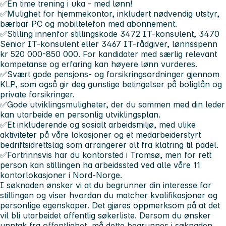
✅Én time trening i uka - med lønn!
✅Mulighet for hjemmekontor, inkludert nødvendig utstyr,
bærbar PC og mobiltelefon med abonnement.
✅Stilling innenfor stillingskode 3472 IT-konsulent, 3470
Senior IT-konsulent eller 3467 IT-rådgiver, lønnsspenn
kr 520 000-850 000. For kandidater med særlig relevant
kompetanse og erfaring kan høyere lønn vurderes.
✅Svært gode pensjons- og forsikringsordninger gjennom
KLP, som også gir deg gunstige betingelser på boliglån og
private forsikringer.
✅Gode utviklingsmuligheter, der du sammen med din leder
kan utarbeide en personlig utviklingsplan.
✅Et inkluderende og sosialt arbeidsmiljø, med ulike
aktiviteter på våre lokasjoner og et medarbeiderstyrt
bedriftsidrettslag som arrangerer alt fra klatring til padel.
✅Fortrinnsvis har du kontorsted i Tromsø, men for rett
person kan stillingen ha arbeidssted ved alle våre 11
kontorlokasjoner i Nord-Norge.
I søknaden ønsker vi at du begrunner din interesse for
stillingen og viser hvordan du matcher kvalifikasjoner og
personlige egenskaper. Det gjøres oppmerksom på at det
vil bli utarbeidet offentlig søkerliste. Dersom du ønsker
unntak fra offentlighet, må dette begrunnes i søknaden.