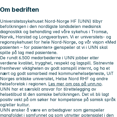
Om bedriften
Universitetssykehuset Nord-Norge HF (UNN) tilbyr
befolkningen i den nordligste landsdelen medisinsk
diagnostikk og behandling ved våre sykehus i Tromsø,
Narvik, Harstad og Longyearbyen.
Vi er universitets- og
regionsykehuset for hele Nord-Norge, og
v
år visjon «Med
pasienten – for pasienten» gjenspeiler at vi i UNN skal
spille på lag med pasientene.
De rundt 6.500 medarbeiderne i UNN jobber etter
verdiene
kvalitet, trygghet, respekt og lagspill. Sistnevnte
fremhever viktigheten av godt samspill internt, og ha et
nært og godt samarbeid
med kommunehelsetjeneste, UiT
Norges arktiske universitet, Helse Nord RHF og andre
helseforetak i regionen.
Les mer om oss på unn.no
.
UNN har et særskilt ansvar for tilrettelegging av
helsetilbud til den samiske befolkningen. Det vil bli lagt
positiv vekt på om søker har kompetanse på samisk språk
og/eller kultur.
UNN ønsker å være en arbeidsgiver som gjenspeiler
mangfoldet i samfunnet og som utnytter potensialet i den