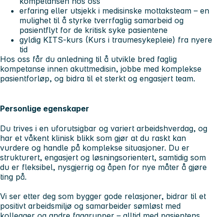
kompetansen hos oss
erfaring eller utsjekk i medisinske mottaksteam – en
mulighet til å styrke tverrfaglig samarbeid og
pasientflyt for de kritisk syke pasientene
gyldig KITS-kurs (Kurs i traumesykepleie) fra nyere
tid
Hos oss får du anledning til å utvikle bred faglig
kompetanse innen akuttmedisin, jobbe med komplekse
pasientforløp, og bidra til et sterkt og engasjert team.
Personlige egenskaper
Du trives i en uforutsigbar og variert arbeidshverdag, og
har et våkent klinisk blikk som gjør at du raskt kan
vurdere og handle på komplekse situasjoner. Du er
strukturert, engasjert og løsningsorientert, samtidig som
du er fleksibel, nysgjerrig og åpen for nye måter å gjøre
ting på.
Vi ser etter deg som bygger gode relasjoner, bidrar til et
positivt arbeidsmiljø og samarbeider sømløst med
kollegaer og andre faggrupper – alltid med pasientens