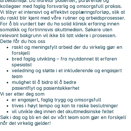
arbeidsmiljø. Du ivaretar pasienter, pårørende og
kollegaer med faglig forsvarlig og omsorgsfull praksis.
Vi tilbyr et intensivt og effektivt opplæringsforløp, slik at
du raskt blir kjent med våre rutiner og arbeidsprosesser.
For å bli vurdert bør du ha solid klinisk erfaring innen
somatikk og fortrinnsvis akuttmedisin. Søkere uten
relevant bakgrunn vil ikke bli tatt videre i prosessen.
Dette får du hos oss
raskt og meningsfylt arbeid der du virkelig gjør en
forskjell
bred faglig utvikling – fra nyutdannet til erfaren
spesialist
veiledning og støtte i et inkluderende og engasjert
team
mulighet til å bidra til å bedre
pasientflyt og pasientsikkerhet
Vi ser etter deg som
er engasjert, faglig trygg og omsorgsfull
trives i høyt tempo og kan ta raske beslutninger
vil utvikle deg innen det akuttmedisinske feltet
Søk i dag og bli en del av vårt team som gjør en forskjell
når det virkelig gjelder!