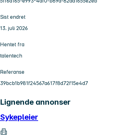
5ff6a165-e993-4af0-b89d-82da1655e2eb
Sist endret
13. juli 2026
Hentet fra
talentech
Referanse
39bcb1b981f24567a617f8d72f15e4d7
Lignende annonser
Sykepleier