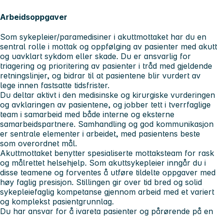
Arbeidsoppgaver
Som sykepleier/paramedisiner i akuttmottaket har du en
sentral rolle i mottak og oppfølging av pasienter med akutt
og uavklart sykdom eller skade. Du er ansvarlig for
triagering og prioritering av pasienter i tråd med gjeldende
retningslinjer, og bidrar til at pasientene blir vurdert av
lege innen fastsatte tidsfrister.
Du deltar aktivt i den medisinske og kirurgiske vurderingen
og avklaringen av pasientene, og jobber tett i tverrfaglige
team i samarbeid med både interne og eksterne
samarbeidspartnere. Samhandling og god kommunikasjon
er sentrale elementer i arbeidet, med pasientens beste
som overordnet mål.
Akuttmottaket benytter spesialiserte mottaksteam for rask
og målrettet helsehjelp. Som akuttsykepleier inngår du i
disse teamene og forventes å utføre tildelte oppgaver med
høy faglig presisjon. Stillingen gir over tid bred og solid
sykepleiefaglig kompetanse gjennom arbeid med et variert
og komplekst pasientgrunnlag.
Du har ansvar for å ivareta pasienter og pårørende på en