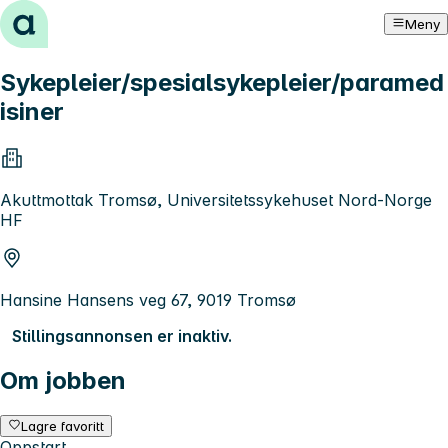
Hopp til innhold
Meny
Sykepleier/spesialsykepleier/paramed
isiner
Akuttmottak Tromsø, Universitetssykehuset Nord-Norge
HF
Hansine Hansens veg 67, 9019 Tromsø
Stillingsannonsen er inaktiv.
Om jobben
Lagre favoritt
Oppstart