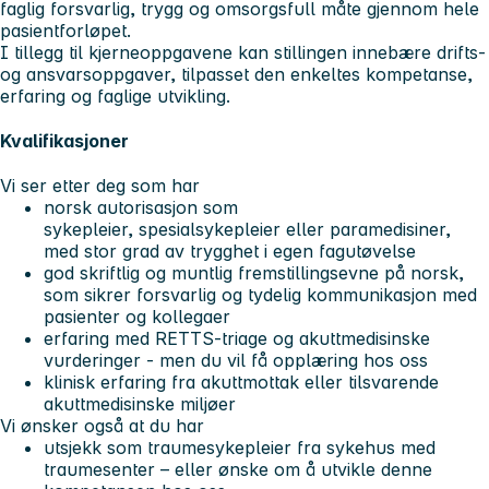
faglig forsvarlig, trygg og omsorgsfull måte gjennom hele
pasientforløpet.
I tillegg til kjerneoppgavene kan stillingen innebære drifts-
og ansvarsoppgaver, tilpasset den enkeltes kompetanse,
erfaring og faglige utvikling.
Kvalifikasjoner
Vi ser etter deg som har
norsk autorisasjon som
sykepleier, spesialsykepleier eller paramedisiner,
med stor grad av trygghet i egen fagutøvelse
god skriftlig og muntlig fremstillingsevne på norsk,
som sikrer forsvarlig og tydelig kommunikasjon med
pasienter og kollegaer
erfaring med RETTS-triage og akuttmedisinske
vurderinger - men du vil få opplæring hos oss
klinisk erfaring fra akuttmottak eller tilsvarende
akuttmedisinske miljøer
Vi ønsker også at du har
utsjekk som traumesykepleier fra sykehus med
traumesenter – eller ønske om å utvikle denne