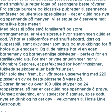
med smakfulle retter laget på sesongens beste råvarer.
Fra saftige burgere og klassiske pubretter til spennende
småretter og ukentlige spesialiteter – det er alltid noe nytt
og spennende på menyen. Vi er stolte av å servere mat
som ikke bare metter!
Med plass til både små familietreff og store
arrangementer, er vi en storstue hvor stemningen alltid er
god. Vi har et spillområde med shuffleboard, dart og
flipperspill, samt aktiviteter som quiz og musikkbingo for å
holde alle engasjert. Og til de minste har vi en egen
barnemeny og barnevennlige aktiviteter – perfekt for en
familiekveld ute. For mer private anledninger har vi
Chambre Separee, et perfekt sted for konfirmasjoner,
lukkede selskaper eller bedriftslunsjer.
Når sola titter frem, blir vår store uteservering med 220
plasser en av de beste plassene å være på.
I baren finner du over 100 ulike øltyper og 24
tappekraner, så her er det alltid noe spennende å prøve.
Uansett anledning, er vi stedet for å samles, spise godt,
nyte en drink og ha det gøy – velkommen til Hasle Linie
Gastropub!