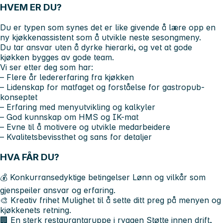
HVEM ER DU?
Du er typen som synes det er like givende å lære opp en
ny kjøkkenassistent som å utvikle neste sesongmeny.
Du tar ansvar uten å dyrke hierarki, og vet at gode
kjøkken bygges av gode team.
Vi ser etter deg som har:
– Flere år ledererfaring fra kjøkken
– Lidenskap for matfaget og forståelse for gastropub-
konseptet
– Erfaring med menyutvikling og kalkyler
– God kunnskap om HMS og IK-mat
– Evne til å motivere og utvikle medarbeidere
– Kvalitetsbevissthet og sans for detaljer
HVA FÅR DU?
💰 Konkurransedyktige betingelser Lønn og vilkår som
gjenspeiler ansvar og erfaring.
🎨 Kreativ frihet Mulighet til å sette ditt preg på menyen og
kjøkkenets retning.
🏢 En sterk restaurantgruppe i ryggen Støtte innen drift,