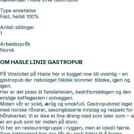
Type ansettelse
Fast, heltid 100%
Antall stillinger
1
Arbeidsspråk
Norsk
OM HASLE LINIE GASTROPUB
På Vinslottet på Hasle har vi bygget noe litt uvanlig – en
gastropub der nabolaget faktisk kommer tilbake, igjen og
igjen.
Her er det plass til familiefesten, bedriftsmiddagen og den
enslige kaffegjesten i solveggen.
Maten vår er solid, ærlig og smakfull. Gastropubmat laget
med norske råvarer, sesongbaserte innslag og respekt for
håndverket. Vi er ikke et fine dining-sted som later som – vi
er en pub som tar maten på alvor.
Vi har en restaurantgruppe i ryggen, men et lokalt hjerte.
Som kjøkkensjef hos oss får du reell frihet til å forme