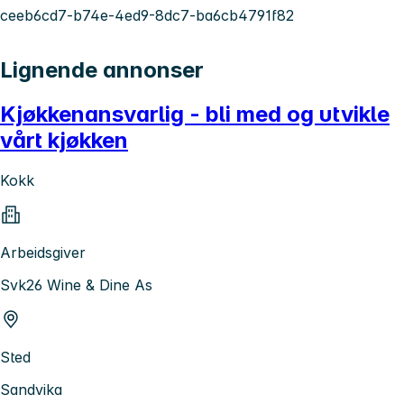
ceeb6cd7-b74e-4ed9-8dc7-ba6cb4791f82
Lignende annonser
Kjøkkenansvarlig - bli med og utvikle
vårt kjøkken
Kokk
Arbeidsgiver
Svk26 Wine & Dine As
Sted
Sandvika