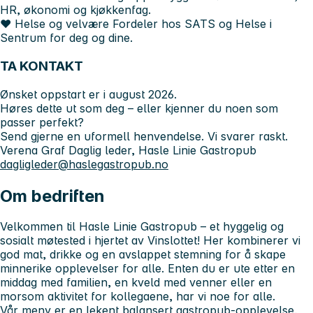
HR, økonomi og kjøkkenfag.
❤ Helse og velvære Fordeler hos SATS og Helse i
Sentrum for deg og dine.
TA KONTAKT
Ønsket oppstart er i august 2026.
Høres dette ut som deg – eller kjenner du noen som
passer perfekt?
Send gjerne en uformell henvendelse. Vi svarer raskt.
Verena Graf
Daglig leder, Hasle Linie Gastropub
dagligleder@haslegastropub.no
Om bedriften
Velkommen til Hasle Linie Gastropub
– et hyggelig og
sosialt møtested i hjertet av Vinslottet! Her kombinerer vi
god mat, drikke og en avslappet stemning for å skape
minnerike opplevelser for alle. Enten du er ute etter en
middag med familien, en kveld med venner eller en
morsom aktivitet for kollegaene, har vi noe for alle.
Vår meny er en lekent balansert gastropub-opplevelse,