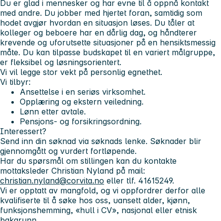
Du er glad i mennesker og har evne til å oppnå kontakt
med andre. Du jobber med hjertet foran, samtidig som
hodet avgjør hvordan en situasjon løses. Du tåler at
kolleger og beboere har en dårlig dag, og håndterer
krevende og uforutsette situasjoner på en hensiktsmessig
måte. Du kan tilpasse budskapet til en variert målgruppe,
er fleksibel og løsningsorientert.
Vi vil legge stor vekt på personlig egnethet.
Vi tilbyr:
Ansettelse i en seriøs virksomhet.
Opplæring og ekstern veiledning.
Lønn etter avtale.
Pensjons- og forsikringsordning.
Interessert?
Send inn din søknad via søknads lenke. Søknader blir
gjennomgått og vurdert fortløpende.
Har du spørsmål om stillingen kan du kontakte
mottaksleder Christian Nyland på mail:
christian.nyland@corvita.no
eller tlf. 41615249.
Vi er opptatt av mangfold, og vi oppfordrer derfor alle
kvalifiserte til å søke hos oss, uansett alder, kjønn,
funksjonshemming, «hull i CV», nasjonal eller etnisk
bakgrunn.