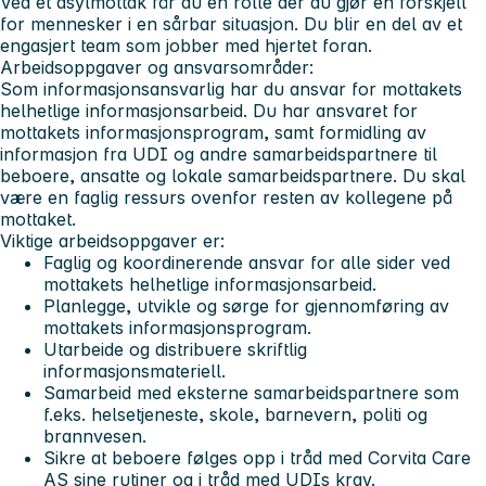
Ved et asylmottak får du en rolle der du gjør en forskjell
for mennesker i en sårbar situasjon. Du blir en del av et
engasjert team som jobber med hjertet foran.
Arbeidsoppgaver og ansvarsområder:
Som informasjonsansvarlig har du ansvar for mottakets
helhetlige informasjonsarbeid. Du har ansvaret for
mottakets informasjonsprogram, samt formidling av
informasjon fra UDI og andre samarbeidspartnere til
beboere, ansatte og lokale samarbeidspartnere. Du skal
være en faglig ressurs ovenfor resten av kollegene på
mottaket.
Viktige arbeidsoppgaver er:
Faglig og koordinerende ansvar for alle sider ved
mottakets helhetlige informasjonsarbeid.
Planlegge, utvikle og sørge for gjennomføring av
mottakets informasjonsprogram.
Utarbeide og distribuere skriftlig
informasjonsmateriell.
Samarbeid med eksterne samarbeidspartnere som
f.eks. helsetjeneste, skole, barnevern, politi og
brannvesen.
Sikre at beboere følges opp i tråd med Corvita Care
AS sine rutiner og i tråd med UDIs krav.