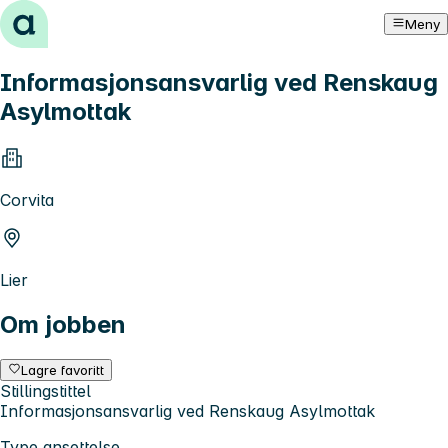
Hopp til innhold
Meny
Informasjonsansvarlig ved Renskaug
Asylmottak
Corvita
Lier
Om jobben
Lagre favoritt
Stillingstittel
Informasjonsansvarlig ved Renskaug Asylmottak
Type ansettelse