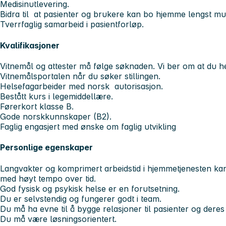
Medisinutlevering.
Bidra til at pasienter og brukere kan bo hjemme lengst mul
Tverrfaglig samarbeid i pasientforløp.
Kvalifikasjoner
Vitnemål og attester må følge søknaden. Vi ber om at du h
Vitnemålsportalen når du søker stillingen.
Helsefagarbeider med norsk autorisasjon.
Bestått kurs i legemiddellære.
Førerkort klasse B.
Gode norskkunnskaper (B2).
Faglig engasjert med ønske om faglig utvikling
Personlige egenskaper
Langvakter og komprimert arbeidstid i hjemmetjenesten ka
med høyt tempo over tid.
God fysisk og psykisk helse er en forutsetning.
Du er selvstendig og fungerer godt i team.
Du må ha evne til å bygge relasjoner til pasienter og dere
Du må være løsningsorientert.