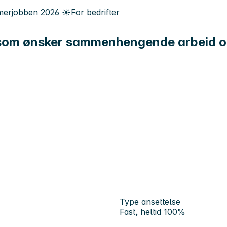
erjobben
2026
☀️
For bedrifter
som ønsker sammenhengende arbeid og 
Type ansettelse
Fast, heltid 100%