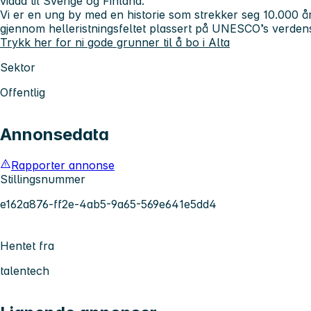
vidda til Sverige og Finland.
Vi er en ung by med en historie som strekker seg 10.000 år 
gjennom helleristningsfeltet plassert på UNESCO’s verdens
Trykk her for ni gode grunner til å bo i Alta
Sektor
Offentlig
Annonsedata
Rapporter annonse
Stillingsnummer
e162a876-ff2e-4ab5-9a65-569e641e5dd4
Hentet fra
talentech