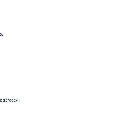
o/
ba3fcac41