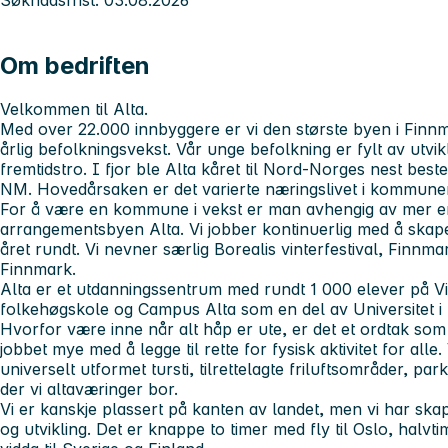
Om bedriften
Velkommen til Alta.
Med over 22.000 innbyggere er vi den største byen i Fi
årlig befolkningsvekst. Vår unge befolkning er fylt av utvik
fremtidstro. I fjor ble Alta kåret til Nord-Norges nest 
NM. Hovedårsaken er det varierte næringslivet i kommune
For å være en kommune i vekst er man avhengig av mer enn 
arrangementsbyen Alta. Vi jobber kontinuerlig med å skape
året rundt. Vi nevner særlig Borealis vinterfestival, Finnma
Finnmark.
Alta er et utdanningssentrum med rundt 1 000 elever på 
folkehøgskole og Campus Alta som en del av Universitet i
Hvorfor være inne når alt håp er ute, er det et ordtak som s
jobbet mye med å legge til rette for fysisk aktivitet for alle
universelt utformet tursti, tilrettelagte friluftsområder, par
der vi altaværinger bor.
Vi er kanskje plassert på kanten av landet, men vi har skap
og utvikling. Det er knappe to timer med fly til Oslo, halvt