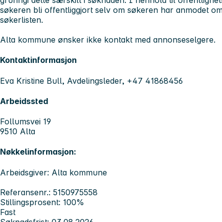
grunngi dette særskilt i søknaden. I henhold til offentlig
søkeren bli offentliggjort selv om søkeren har anmodet om 
søkerlisten.
Alta kommune ønsker ikke kontakt med annonseselgere.
Kontaktinformasjon
Eva Kristine Bull, Avdelingsleder, +47 41868456
Arbeidssted
Follumsvei 19
9510 Alta
Nøkkelinformasjon:
Arbeidsgiver: Alta kommune
Referansenr.: 5150975558
Stillingsprosent: 100%
Fast
Søknadsfrist: 03.08.2026