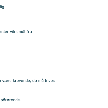
ig.
enter vitnemål fra
n være krevende, du må trives
s pårørende.