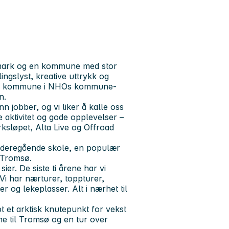
nnmark og en kommune med stor
lingslyst, kreative uttrykk og
beste kommune i NHOs kommune-
n.
jobber, og vi liker å kalle oss
 aktivitet og gode opplevelser –
rksløpet, Alta Live og Offroad
Videregående skole, en populær
 Tromsø.
ier. De siste ti årene har vi
. Vi har nærturer, toppturer,
ker og lekeplasser. Alt i nærhet til
t et arktisk knutepunkt for vekst
ime til Tromsø og en tur over