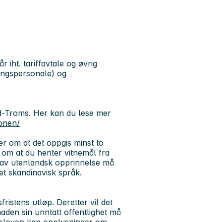
 iht. tariffavtale og øvrig
ingspersonale) og
d-Troms.
Her kan du lese mer
onen/
er om at det oppgis minst to
 om at du henter vitnemål fra
 av utenlandsk opprinnelse må
et skandinavisk språk.
ristens utløp. Deretter vil det
aden sin unntatt offentlighet må