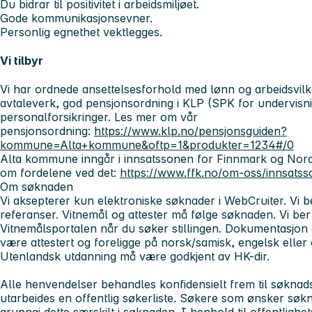
Du bidrar til positivitet i arbeidsmiljøet.
Gode kommunikasjonsevner.
Personlig egnethet vektlegges.
Vi tilbyr
Vi har ordnede ansettelsesforhold med lønn og arbeidsvilkår
avtaleverk, god pensjonsordning i KLP (SPK for undervisn
personalforsikringer. Les mer om vår
pensjonsordning:
https://www.klp.no/pensjonsguiden?
kommune=Alta+kommune&oftp=1&produkter=1234#/0
Alta kommune inngår i innsatssonen for Finnmark og Nor
om fordelene ved det:
https://www.ffk.no/om-oss/innsatss
Om søknaden
Vi aksepterer kun elektroniske søknader i WebCruiter. Vi b
referanser. Vitnemål og attester må følge søknaden. Vi ber
Vitnemålsportalen når du søker stillingen. Dokumentasjon
være attestert og foreligge på norsk/samisk, engelsk eller 
Utenlandsk utdanning må være godkjent av HK-dir.
Alle henvendelser behandles konfidensielt frem til søknadsf
utarbeides en offentlig søkerliste. Søkere som ønsker søkn