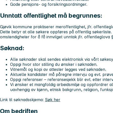
Gode pensjons- og forsikringsordninger.
Unntatt offentlighet må begrunnes:
Gjøvik kommune praktiserer meroffentlighet, jfr. offentlegl
Dette betyr at alle søkere oppføres på offentlig søkerliste.
omstendigheter for å få innvilget unntak jfr. offentleglova §
Søknad:
Alle søknader skal sendes elektronisk via vårt søkes
Oppgi hvor stor stilling du ønsker i søknaden.
Vitnemål og kopi av attester legges ved søknaden.
Aktuelle kandidater må påregne intervju og evt. prøv
Oppgi referanser – referansesjekk blir evt. etter inter
Vi ønsker et mangfoldig arbeidsmiljø og oppfordrer alle
uavhengig av kjønn, etnisk bakgrunn, religion, funks
Link til søknadsskjema:
Søk her
Om bedriften