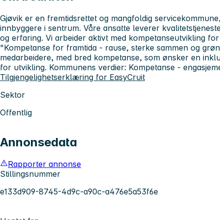
Gjøvik er en fremtidsrettet og mangfoldig servicekommun
innbyggere i sentrum. Våre ansatte leverer kvalitetstjene
og erfaring. Vi arbeider aktivt med kompetanseutvikling fo
"Kompetanse for framtida - rause, sterke sammen og grønne
medarbeidere, med bred kompetanse, som ønsker en inkl
for utvikling. Kommunens verdier: Kompetanse - engasjeme
Tilgjengelighetserklæring for EasyCruit
Sektor
Offentlig
Annonsedata
Rapporter annonse
Stillingsnummer
e133d909-8745-4d9c-a90c-a476e5a53f6e