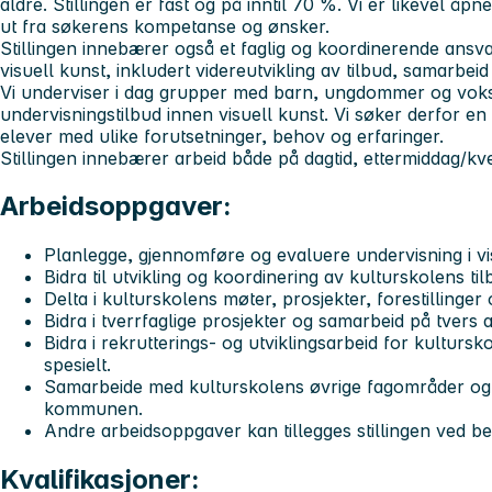
aldre. Stillingen er fast og på inntil 70 %. Vi er likevel åpn
ut fra søkerens kompetanse og ønsker.
Stillingen innebærer også et faglig og koordinerende ansva
visuell kunst, inkludert videreutvikling av tilbud, samarbeid
Vi underviser i dag grupper med barn, ungdommer og voksne
undervisningstilbud innen visuell kunst. Vi søker derfor e
elever med ulike forutsetninger, behov og erfaringer.
Stillingen innebærer arbeid både på dagtid, ettermiddag/kv
Arbeidsoppgaver:
Planlegge, gjennomføre og evaluere undervisning i vi
Bidra til utvikling og koordinering av kulturskolens til
Delta i kulturskolens møter, prosjekter, forestillinger 
Bidra i tverrfaglige prosjekter og samarbeid på tvers
Bidra i rekrutterings- og utviklingsarbeid for kultursk
spesielt.
Samarbeide med kulturskolens øvrige fagområder og med
kommunen.
Andre arbeidsoppgaver kan tillegges stillingen ved b
Kvalifikasjoner: