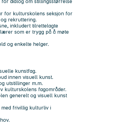
e for dialog om stillingsstørrelse
r for kulturskolens seksjon for
 og rekruttering.
, inkludert tilrettelagte
n lærer som er trygg på å møte
eld og enkelte helger.
suelle kunstfag.
bud innen visuell kunst.
og utstillinger m.m.
 av kulturskolens fagområder.
olen generelt og visuell kunst
 frivillig kulturliv i
ehov.