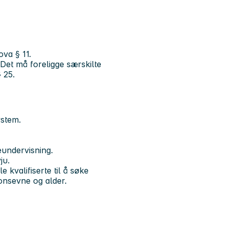
ova § 11.
 Det må foreligge særskilte
 25.
ystem.
eundervisning.
vju.
 kvalifiserte til å søke
jonsevne og alder.