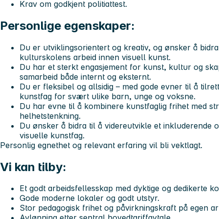
Krav om godkjent politiattest.
Personlige egenskaper:
Du er utviklingsorientert og kreativ, og ønsker å bidra 
kulturskolens arbeid innen visuell kunst.
Du har et sterkt engasjement for kunst, kultur og sk
samarbeid både internt og eksternt.
Du er fleksibel og allsidig – med gode evner til å tilre
kunstfag for svært ulike barn, unge og voksne.
Du har evne til å kombinere kunstfaglig frihet med st
helhetstenkning.
Du ønsker å bidra til å videreutvikle et inkluderende o
visuelle kunstfag.
Personlig egnethet og relevant erfaring vil bli vektlagt.
Vi kan tilby:
Et godt arbeidsfellesskap med dyktige og dedikerte ko
Gode moderne lokaler og godt utstyr.
Stor pedagogisk frihet og påvirkningskraft på egen a
Avlønning etter sentral hovedtariffavtale.