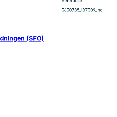
Referanse
3630785_187309_no
ordningen (SFO)