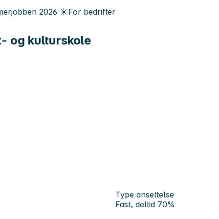
erjobben
2026
☀️
For bedrifter
t- og kulturskole
Type ansettelse
Fast, deltid 70%