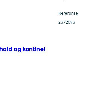
Referanse
2372093
nhold og kantine!