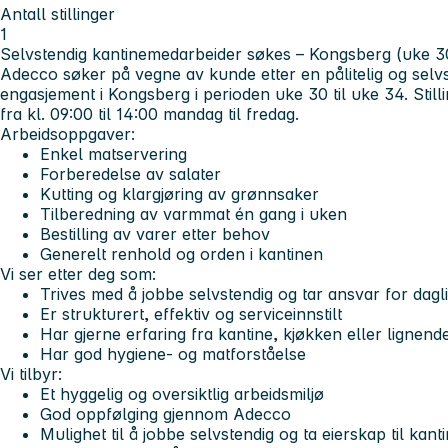
Antall stillinger
1
Selvstendig kantinemedarbeider søkes – Kongsberg (uke 
Adecco søker på vegne av kunde etter en pålitelig og selvs
engasjement i Kongsberg i perioden uke 30 til uke 34. Stil
fra kl. 09:00 til 14:00 mandag til fredag.
Arbeidsoppgaver:
Enkel matservering
Forberedelse av salater
Kutting og klargjøring av grønnsaker
Tilberedning av varmmat én gang i uken
Bestilling av varer etter behov
Generelt renhold og orden i kantinen
Vi ser etter deg som:
Trives med å jobbe selvstendig og tar ansvar for daglig
Er strukturert, effektiv og serviceinnstilt
Har gjerne erfaring fra kantine, kjøkken eller lignend
Har god hygiene- og matforståelse
Vi tilbyr:
Et hyggelig og oversiktlig arbeidsmiljø
God oppfølging gjennom Adecco
Mulighet til å jobbe selvstendig og ta eierskap til kant