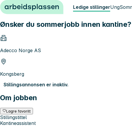
Hopp til innhold
Ledige stillinger
Ung
Somm
Ønsker du sommerjobb innen kantine?
Adecco Norge AS
Kongsberg
Stillingsannonsen er inaktiv.
Om jobben
Lagre favoritt
Stillingstittel
Kantineassistent