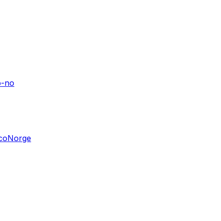
b-no
ccoNorge