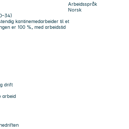
Arbeidsspråk
Norsk
30–34)
tendig kantinemedarbeider til et
lingen er 100 %, med arbeidstid
 drift
e arbeid
inedriften