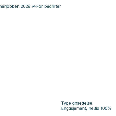
erjobben
2026
☀️
For bedrifter
Type ansettelse
Engasjement, heltid 100%