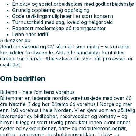
En aktiv og sosial arbeidsplass med godt arbeidsmiljø
Grundig opplæring og oppfølging
Gode utviklingsmuligheter i et stort konsern
Turnusarbeid med dag, kveld og helgarbeid
Rabattert medlemskap på treningssenter
Lønn etter tariff
Slik søker du
Send inn søknad og CV så snart som mulig – vi vurderer
kandidater fortløpende. Aktuelle kandidater kontaktes
direkte for intervju. Alle søkere får svar når prosessen er
avsluttet.
Om bedriften
Biltema – hele familiens varehus
Biltema er en ledende nordisk varehuskjede med over
60
års historie
. I dag har Biltema
66 varehus i Norge
og mer
enn
160 varehus i hele Norden
. Vi er kjent som en pålitelig
leverandør av biltilbehør, reservedeler og verktøy – og
tilbyr i tillegg et stort utvalg produkter innen blant annet
sykler og sykkeltilbehør, data- og mobiltelefontilbehør,
maling, byggevarer, husholdningsartikler, fritids- og