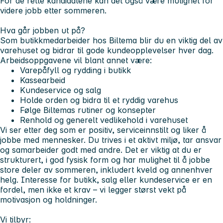
For de rette kandidatene kan det også være mulighet for
videre jobb etter sommeren.
Hva går jobben ut på?
Som butikkmedarbeider hos Biltema blir du en viktig del av
varehuset og bidrar til gode kundeopplevelser hver dag.
Arbeidsoppgavene vil blant annet være:
Varepåfyll og rydding i butikk
Kassearbeid
Kundeservice og salg
Holde orden og bidra til et ryddig varehus
Følge Biltemas rutiner og konsepter
Renhold og generelt vedlikehold i varehuset
Vi ser etter deg som er positiv, serviceinnstilt og liker å
jobbe med mennesker. Du trives i et aktivt miljø, tar ansvar
og samarbeider godt med andre. Det er viktig at du er
strukturert, i god fysisk form og har mulighet til å jobbe
store deler av sommeren, inkludert kveld og annenhver
helg. Interesse for butikk, salg eller kundeservice er en
fordel, men ikke et krav – vi legger størst vekt på
motivasjon og holdninger.
Vi tilbyr: