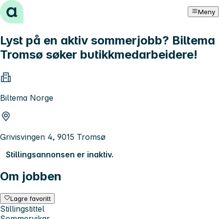
Hopp til innhold
Meny
Lyst på en aktiv sommerjobb? Biltema
Tromsø søker butikkmedarbeidere!
Biltema Norge
Grivisvingen 4, 9015 Tromsø
Stillingsannonsen er inaktiv.
Om jobben
Lagre favoritt
Stillingstittel
Sommervikar