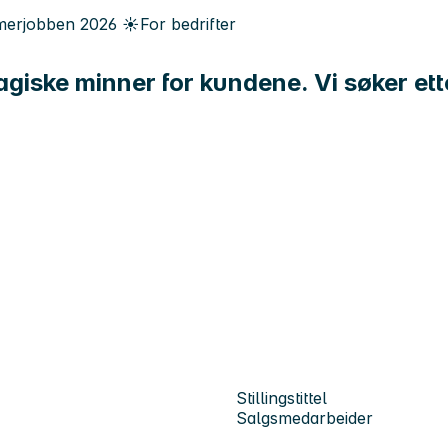
erjobben
2026
☀️
For bedrifter
agiske minner for kundene. Vi søker et
Stillingstittel
Salgsmedarbeider