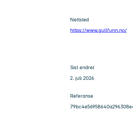
Nettsted
https://www.gullfunn.no/
Sist endret
2. juli 2026
Referanse
79bc4e56958640a296308e