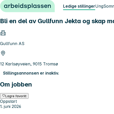
Hopp til innhold
Ledige stillinger
Ung
Somm
Bli en del av Gullfunn Jekta og skap m
Gullfunn AS
12 Karlsøyveien, 9015 Tromsø
Stillingsannonsen er inaktiv.
Om jobben
Lagre favoritt
Oppstart
1. juni 2026