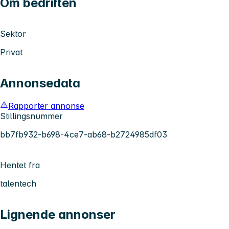
Om bedriften
Sektor
Privat
Annonsedata
Rapporter annonse
Stillingsnummer
bb7fb932-b698-4ce7-ab68-b2724985df03
Hentet fra
talentech
Lignende annonser