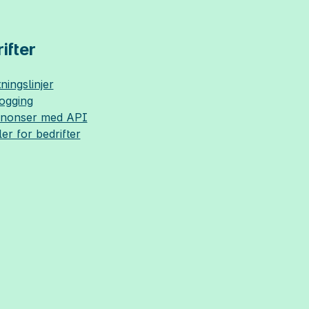
ifter
ningslinjer
logging
nnonser med API
ler for bedrifter