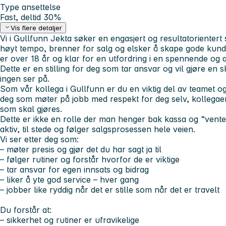
Type ansettelse
Fast, deltid 30%
Vis flere detaljer
Vi i Gullfunn Jekta søker en engasjert og resultatorientert s
høyt tempo, brenner for salg og elsker å skape gode kun
er over 18 år og klar for en utfordring i en spennende og 
Dette er en stilling for deg som tar ansvar og vil gjøre en s
ingen ser på.
Som vår kollega i Gullfunn er du en viktig del av teamet og
deg som møter på jobb med respekt for deg selv, kollegae
som skal gjøres.
Dette er ikke en rolle der man henger bak kassa og “vente
aktiv, til stede og følger salgsprosessen hele veien.
Vi ser etter deg som:
– møter presis og gjør det du har sagt ja til
– følger rutiner og forstår hvorfor de er viktige
– tar ansvar for egen innsats og bidrag
– liker å yte god service – hver gang
– jobber like ryddig når det er stille som når det er travelt
Du forstår at:
– sikkerhet og rutiner er ufravikelige