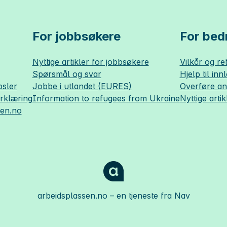
For jobbsøkere
For bedr
Nyttige artikler for jobbsøkere
Vilkår og ret
Spørsmål og svar
Hjelp til inn
sler
Jobbe i utlandet (EURES)
Overføre a
erklæring
Information to refugees from Ukraine
Nyttige artik
sen.no
arbeidsplassen.no
– en tjeneste fra Nav