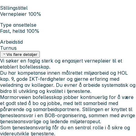
Stillingstittel
Vernepleier 100%
Type ansettelse
Fast, heltid 100%
Arbeidstid
Turnus
Vis flere detaljer
Vi søker en faglig sterk og engasjert vernepleier til et
etablert bofellesskap.
Du har kompetanse innen målrettet miljøarbeid og HOL
kap. 9, gode IKT-ferdigheter og gjerne erfaring med
veiledning av kollegaer. Du evner å arbeide systematisk og
bidra til utvikling og kvalitet i tjenestene.
Marmorveien bofellesskap jobber kontinuerlig for å være
et godt sted å bo og jobbe, med tett samarbeid med
pårørende og samarbeidspartnere. Stillingen er knyttet til
tjenesteansvar i en BOB-organisering, sammen med øvrige
tjenesteansvarlige og ledende miljøterapeut.
Som tjenesteansvarlig får du en sentral rolle i å sikre og
videreutvikle tjenestene.