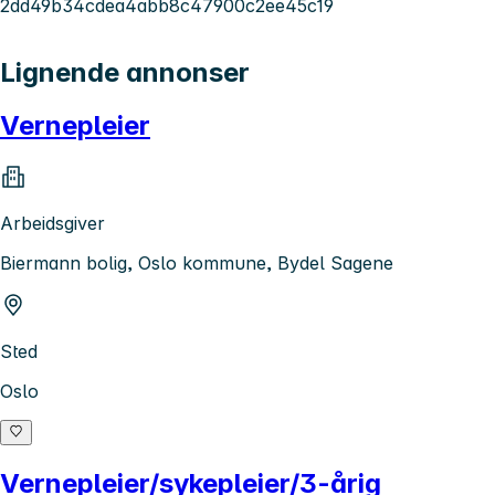
2dd49b34cdea4abb8c47900c2ee45c19
Lignende annonser
Vernepleier
Arbeidsgiver
Biermann bolig, Oslo kommune, Bydel Sagene
Sted
Oslo
Vernepleier/sykepleier/3-årig