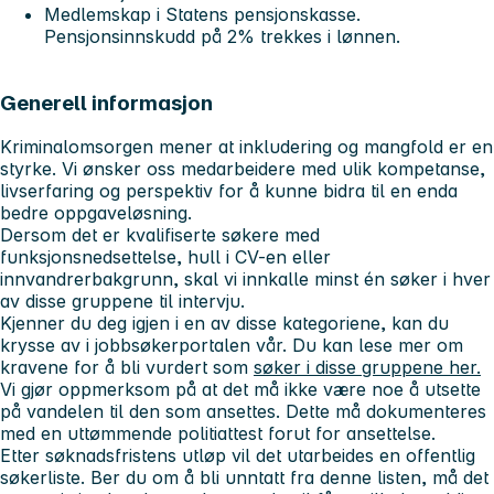
Medlemskap i Statens pensjonskasse.
Pensjonsinnskudd på 2% trekkes i lønnen.
Generell informasjon
Kriminalomsorgen mener at inkludering og mangfold er en
styrke. Vi ønsker oss medarbeidere med ulik kompetanse,
livserfaring og perspektiv for å kunne bidra til en enda
bedre oppgaveløsning.
Dersom det er kvalifiserte søkere med
funksjonsnedsettelse, hull i CV-en eller
innvandrerbakgrunn, skal vi innkalle minst én søker i hver
av disse gruppene til intervju.
Kjenner du deg igjen i en av disse kategoriene, kan du
krysse av i jobbsøkerportalen vår. Du kan lese mer om
kravene for å bli vurdert som
søker i disse gruppene her.
Vi gjør oppmerksom på at det må ikke være noe å utsette
på vandelen til den som ansettes. Dette må dokumenteres
med en uttømmende politiattest forut for ansettelse.
Etter søknadsfristens utløp vil det utarbeides en offentlig
søkerliste. Ber du om å bli unntatt fra denne listen, må det