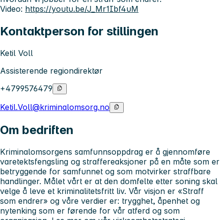
Video:
https://youtu.be/J_Mr1Ibf4uM
Kontaktperson for stillingen
Ketil Voll
Assisterende regiondirektør
+4799576479
Ketil.Voll@kriminalomsorg.no
Om bedriften
Kriminalomsorgens samfunnsoppdrag er å gjennomføre
varetektsfengsling og straffereaksjoner på en måte som er
betryggende for samfunnet og som motvirker straffbare
handlinger. Målet vårt er at den domfelte etter soning skal
velge å leve et kriminalitetsfritt liv. Vår visjon er «Straff
som endrer» og våre verdier er: trygghet, åpenhet og
nytenking som er førende for vår atferd og som