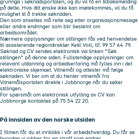
grunngis i søknadsportalen, og du vil få en tilbakemelding
på dette. Hvis ditt ønske ikke kan imøtekommes, vil du få
mulighet til å trekke søknaden.
Den som ansettes må rette seg etter organisasjonsmessige
eller andre endringer som blir bestemt om
arbeidsområdet.
Nærmere opplysninger om stillingen fås ved henvendelse
til assisterende regiondirektør Ketil Voll, tlf. 99 57 64 79.
Søknad og CV sendes elektronisk via linken "Søk
stillingen" på denne siden. Fullstendige opplysninger om
relevant utdanning og arbeidserfaring må fylles inn i det
elektroniske skjemaet. Vitnemål og attester må følge
søknaden. Vi ber om at du henter vitnemål fra
Vitnemålsportalen direkte i Jobbnorge når du søker
stillingen.
For spørsmål om elektronisk utfylling av CV kan
Jobbnorge kontaktes på 75 54 22 20.
På innsiden av den norske utsiden
I filmen får du et innblikk i vår arbeidshverdag. Du får se
hvordan vi jobber for en straff som endrer.