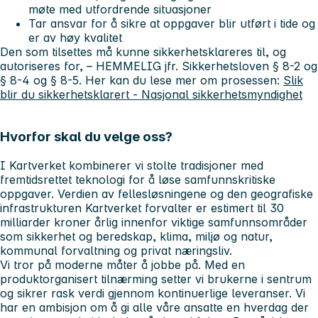
møte med utfordrende situasjoner
Tar ansvar for å sikre at oppgaver blir utført i tide og
er av høy kvalitet
Den som tilsettes må kunne sikkerhetsklareres til, og
autoriseres for, – HEMMELIG jfr. Sikkerhetsloven § 8-2 og
§ 8-4 og § 8-5. Her kan du lese mer om prosessen:
Slik
blir du sikkerhetsklarert - Nasjonal sikkerhetsmyndighet
Hvorfor skal du velge oss?
I Kartverket kombinerer vi stolte tradisjoner med
fremtidsrettet teknologi for å løse samfunnskritiske
oppgaver. Verdien av fellesløsningene og den geografiske
infrastrukturen Kartverket forvalter er estimert til 30
milliarder kroner årlig innenfor viktige samfunnsområder
som sikkerhet og beredskap, klima, miljø og natur,
kommunal forvaltning og privat næringsliv.
Vi tror på moderne måter å jobbe på. Med en
produktorganisert tilnærming setter vi brukerne i sentrum
og sikrer rask verdi gjennom kontinuerlige leveranser. Vi
har en ambisjon om å gi alle våre ansatte en hverdag der