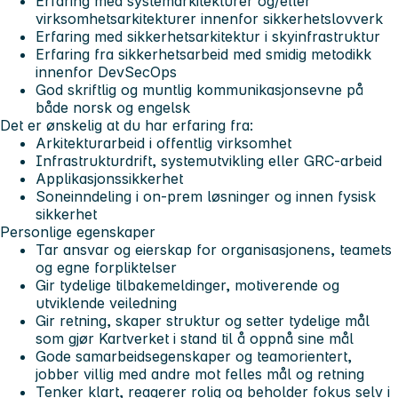
Erfaring med systemarkitekturer og/eller
virksomhetsarkitekturer innenfor sikkerhetslovverk
Erfaring med sikkerhetsarkitektur i skyinfrastruktur
Erfaring fra sikkerhetsarbeid med smidig metodikk
innenfor DevSecOps
God skriftlig og muntlig kommunikasjonsevne på
både norsk og engelsk
Det er ønskelig at du har erfaring fra:
Arkitekturarbeid i offentlig virksomhet
Infrastrukturdrift, systemutvikling eller GRC-arbeid
Applikasjonssikkerhet
Soneinndeling i on-prem løsninger og innen fysisk
sikkerhet
Personlige egenskaper
Tar ansvar og eierskap for organisasjonens, teamets
og egne forpliktelser
Gir tydelige tilbakemeldinger, motiverende og
utviklende veiledning
Gir retning, skaper struktur og setter tydelige mål
som gjør Kartverket i stand til å oppnå sine mål
Gode samarbeidsegenskaper og teamorientert,
jobber villig med andre mot felles mål og retning
Tenker klart, reagerer rolig og beholder fokus selv i