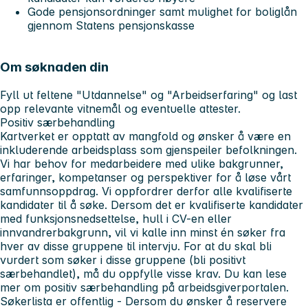
Gode pensjonsordninger samt mulighet for boliglån
gjennom Statens pensjonskasse
Om søknaden din
Fyll ut feltene "Utdannelse" og "Arbeidserfaring" og last
opp relevante vitnemål og eventuelle attester.
Positiv særbehandling
Kartverket er opptatt av mangfold og ønsker å være en
inkluderende arbeidsplass som gjenspeiler befolkningen.
Vi har behov for medarbeidere med ulike bakgrunner,
erfaringer, kompetanser og perspektiver for å løse vårt
samfunnsoppdrag. Vi oppfordrer derfor alle kvalifiserte
kandidater til å søke. Dersom det er kvalifiserte kandidater
med funksjonsnedsettelse, hull i CV-en eller
innvandrerbakgrunn, vil vi kalle inn minst én søker fra
hver av disse gruppene til intervju. For at du skal bli
vurdert som søker i disse gruppene (bli positivt
særbehandlet), må du oppfylle visse krav. Du kan lese
mer om positiv særbehandling på arbeidsgiverportalen.
Søkerlista er offentlig
- Dersom du ønsker å reservere