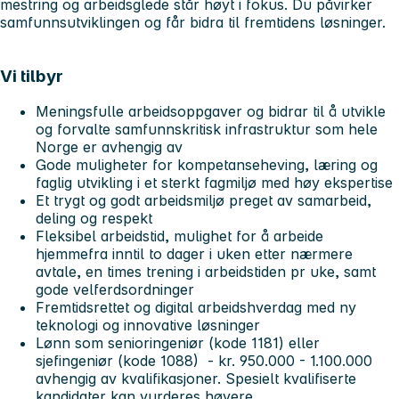
mestring og arbeidsglede står høyt i fokus. Du påvirker
samfunnsutviklingen og får bidra til fremtidens løsninger.
Vi tilbyr
Meningsfulle arbeidsoppgaver og bidrar til å utvikle
og forvalte samfunnskritisk infrastruktur som hele
Norge er avhengig av
Gode muligheter for kompetanseheving, læring og
faglig utvikling i et sterkt fagmiljø med høy ekspertise
Et trygt og godt arbeidsmiljø preget av samarbeid,
deling og respekt
Fleksibel arbeidstid, mulighet for å arbeide
hjemmefra inntil to dager i uken etter nærmere
avtale, en times trening i arbeidstiden pr uke, samt
gode velferdsordninger
Fremtidsrettet og digital arbeidshverdag med ny
teknologi og innovative løsninger
Lønn som senioringeniør (kode 1181) eller
sjefingeniør (kode 1088) - kr. 950.000 - 1.100.000
avhengig av kvalifikasjoner. Spesielt kvalifiserte
kandidater kan vurderes høyere