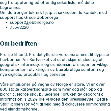
deg fra oppføring på offentlig søkerliste, må dette
begrunnes.
Om du trenger teknisk hjelp
til søknaden, ta kontakt med
support hos Grade Jobbnorge
support@jobbnorge.no
75542220
Om bedriften
Fra sjø til land. Fra det ytterste verdensrommet til dypeste
havbunner. Vi i Kartverket vet at alt skjer et sted, og at
geografisk informasjon og eiendomsinformasjon er viktige
komponenter i utviklingen av bærekraftige samfunn og
nye digitale, produkter og tjenester.
Våre ambisjoner på vegne av Norge er store. Vi er over
800 stolte kartverksansatte som hver dag står opp og
bidrar til Norge skal bli ledende i bruken av geografisk
informasjon. I 2024 ble vi tildelt den prestisjefylte "Bedre
Stat"-prisen for vårt arbeid med å digitalisere samhandling
ved eiendomshandel.