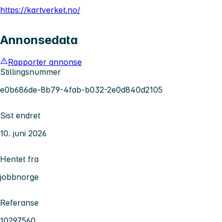
https://kartverket.no/
Annonsedata
Rapporter annonse
Stillingsnummer
e0b686de-8b79-4fab-b032-2e0d840d2105
Sist endret
10. juni 2026
Hentet fra
jobbnorge
Referanse
10297560